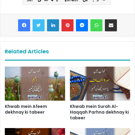
LinkedIn
Pinterest
Messenger
WhatsApp
Share via Email
Related Articles
Khwab mein Afeem
Khwab mein Surah Al-
dekhnay ki tabeer
Haqqah Parhna dekhnay ki
tabeer