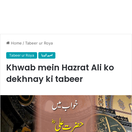
Home
/
Tabeer ur Roya
Tabeer ur Roya
تعبیر الرویا
Khwab mein Hazrat Ali ko
dekhnay ki tabeer