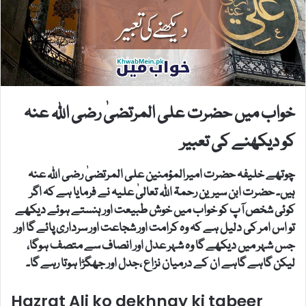
خواب میں حضرت علی المرتضیٰ رضی اللہ عنہ
کو دیکھنے کی تعبیر
چوتھے خلیفہ حضرت امیرالمؤمنین علی المرتضیٰ رضی اللہ عنہ
ہیں۔ حضرت ابن سیرین رحمۃ اللہ تعالیٰ علیہ نے فرمایا ہے کہ اگر
کوئی شخص آپ کو خواب میں خوش طبیعت اور ہنستے ہوئے دیکھے
تو اس امر کی دلیل ہے کہ وہ کرامت اور شجاعت اور سرداری پائے گا اور
جس شہر میں دیکھے گا وہ شہر عدل اور انصاف سے متصف ہوگا،
لیکن گاہے گاہے ان کے درمیان نزاع ،جدل اور جھگڑا ہوتا رہے گا۔
Hazrat Ali ko dekhnay ki tabeer