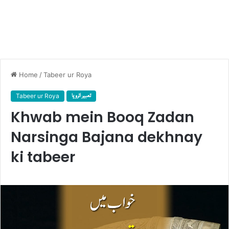
Home
/
Tabeer ur Roya
Tabeer ur Roya
تعبیر الرویا
Khwab mein Booq Zadan
Narsinga Bajana dekhnay
ki tabeer