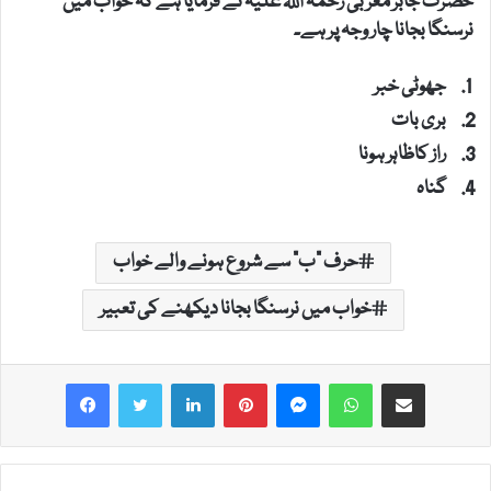
حضرت جابر مغربی رحمۃ اللہ علیہ نے فرمایا ہے کہ خواب میں
نرسنگا بجانا چار وجہ پر ہے۔
جھوٹی خبر
بری بات
راز کاظاہر ہونا
گناہ
حرف "ب" سے شروع ہونے والے خواب
خواب میں نرسنگا بجانا دیکھنے کی تعبیر
LinkedIn
Pinterest
Messenger
WhatsApp
Share via Email