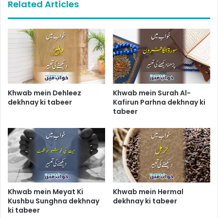
Related Articles
Khwab mein Dehleez
Khwab mein Surah Al-
dekhnay ki tabeer
Kafirun Parhna dekhnay ki
tabeer
Khwab mein Meyat Ki
Khwab mein Hermal
Kushbu Sunghna dekhnay
dekhnay ki tabeer
ki tabeer