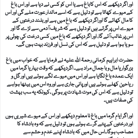
اور اگر دیکھے کہ اس کاباغ ہے یا اس کو کسی نے دیا ہے اور اس باغ
کے میوے کھاتا ہے تو دلیل ہے کہ اسے مالدار عورت ملے گی اور اس
کا مال کھائے گا اوراگر دیکھے کہ باغ میں ہے اور بلند درختوں کے
میوے اس پر گرتے ہیں تو دلیل ہے کہ شریف آدمی سے لڑے گا اور
اس پر غالب آئے گا، اور اگر دیکھے کہ باغ میں کسی درخت کی چوٹی پر
سویا ہوا ہے تو دلیل ہے کہ اس کی نسل اور فرزند بہت ہوں گے۔
حضرت ابراہیم کرمانی رحمۃ اللہ علیہ نے فرمایا ہے کہ خواب میں باغ
بزرگوار یا مال و با جمال مراد ہے۔ اگردیکھے کہ وقت بہار یا گرما میں
ایک عمدہ باغ لگایا ہے اور اس میں میوے لگے ہوئے ہیں اور گل و
ریاحین کھلے ہوئے ہیں اور پانی جاری ہے اور وہ اس میں بیٹھا ہواہے
تو دلیل ہے کہ اس کی موت شہادت پر ہوگی ،کیونکہ یہ سب بہشت
کی صفات ہیں۔
اور اگر ایام گرما میں باغ نا معلوم دیکھے اور اس کے میوے شیریں ہوں
اور درختوں کے پتے گرے ہوئے ہوں تو دلیل ہے کہ وہ بادشاہ کا
مصاحب ہوگا۔اس حال میں کہ بادشاہ اپنے خدم و حشم سے