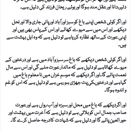
دلیر،دانا اور عقل مند ہوگا اور بوئے ریحان فرزند کی دلیل ہے۔
اور اگر کوئی شخص اپنے باغ کو سبز اور آباد اور پانی جاری والا اور نحل
دیکھے اور اس میں سے میوے کھائے اور اس کے پاس بھی ہیں اور
اپنی عورت کے ساتھ نظارہ کررہاہے تو دلیل ہے کہ وہ اہل بہشت سے
ہیں۔
اوراگر کوئی شخص دیکھے کہ باغ سر سبز و آباد میں ہے اور درختوں کے
میوے کھاتاہے تو دلیل ہے کہ مالدار عورت ملے گی اور اس سے مال
نعمت پائے گا۔اور اگر دیکھے کہ موسم خزاں میں نا معلوم باغ میں
گیاہے اور درختوںکی پت جھڑی ہو رہی ہے تو دلیل ہے کہ اس کو غم
و اندوہ ہوگا۔
اور اگردیکھے کہ باغ میں محل اور سبزہ اور آب رواں ہے اور عورت
صاحب جمال اس کو بلاتی ہے تو دلیل ہے کہ آخرت میں بہشت اور
حور العین پائے گا اور دلیل ہے کہ شہادت کادرجہ حاصل کرے گا۔