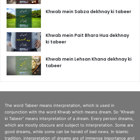
Khwab mein Sabza dekhnay ki tabeer
Khwab mein Pait Bhara Hua dekhnay
ki tabeer
Khwab mein Lehsan Khana dekhnay ki
tabeer
The word Tabeer means interpretation, which is used in
conjunction with the word Khwab which means dream. So “Khwab
ki Tabeer” means interpretation of a dream. Every person dreams,
which are mostly obscure and subject to interpretation. Some are
good dreams, while some can be herald of bad news. In Islamic
tradition, interpretation of dreams are of immense importance and