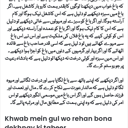
کہ باغ خواب میں دیکھنا لوگوں کابقدر ہمت کاروبار کاشغل ہے۔ اگر
باغ میں سبزہ دیکھے تو دلیل ہے کہ اس کاشغل نیک ہوگا اور کام
آراستہ ہوگا، اور اگر باغ کو سبزے اور میوئوں سے خالی دیکھے تو دلیل
ہے کہ اس کا کام نیک ہوگا اور اگر باغ کو عمدہ اور آراستہ دیکھے اور
اس کو کوئی کہے کہ یہ باغ فلاں کی ملکیت ہے اور اس نے اس باغ
سے میوے کھائے ہیں تو د لیل ہے کہ اسی قدر صاحب باغ سے فائدہ
اٹھائے گا اور اگر بہار اور گرمیوں کے دنوں میں باغ کو اجڑا ہوا دیکھے ۔
اور اس میں سبزہ اور کوئی درخت نہ دیکھا تو دلیل ہے کہ بادشاہ رعیت
پر جو رو ستم کرے گا۔
اور اگر دیکھے کہ اپنے ہاتھ سے باغ لگایا ہے اور درخت لگائے اور میوہ
لگا تو دلیل ہے کہ مالدار عورت سے نکاح کرے گا ۔ مال اور نعمت اور
فرزند حاصل ہوں گے اور اگر اس باغ میں موسمی انگور دیکھے تو اس
امر کی دلیل ہے کہ وہ اپنی ہمت کے مطابق مال اور مرتبہ پائے گا۔
Khwab mein gul wo rehan bona
dekhnay ki tabeer.