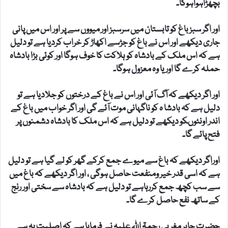
بچھڑاہواہوگا۔
اور اگر سبز باغ کو تابستان میں سرسبز اور میووں سے پر اور اس میں پانی
جاری دیکھے اور اس نے باغ کو جڑسے اکھاڑ کر خراب کردیا ہے تو دلیل
ہے کہ اس ملک کے بادشاہ کو ہلاکت کا خوف ہوگا اور کوئی بڑا بادشاہ
حملہ کرے گا اور یا وہ معزول ہوگا۔
اور اگر دیکھے کہ آگ آئی اور اس نے باغ کے درختوں کو جلادیا ہے تو
دلیل ہے کہ بادشا ہ کو ناگہانی موت آئے گی اور اگر خواب میں باغ کے
اندر اونٹوںکو دیکھے تو دلیل ہے کہ اس ملک کا بادشاہ دشمنوں پر
فتح پائے گا۔
اوراگر دیکھے کہ باغ سے میوے جمع کرکے گھر کو لے گیا ہے تو دلیل
ہے کہ اسی قدر خیر ومنفعت حاصل ہوگی ، اور اگر دیکھے کہ باغ میں
سے سب کچھ جمع کررہاہے تو دلیل ہے کہ بادشاہ سے سختی اور رنج
کے ساتھ نفع حاصل کرے گا۔
حضرت جابر مغربی رحمۃ اللہ علیہ نے فرمایا ہے کہ اصلیت یہ ہے