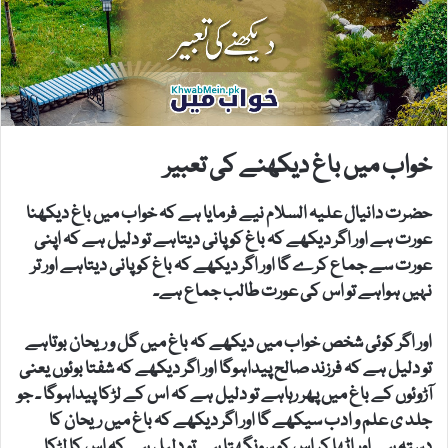
خواب میں باغ دیکھنے کی تعبیر
حضرت دانیال علیہ السلام نیے فرمایا ہے کہ خواب میں باغ دیکھنا
عورت ہے اور اگر دیکھے کہ باغ کو پانی دیتاہے تو دلیل ہے کہ اپنی
عورت سے جماع کرے گا اور اگر دیکھے کہ باغ کو پانی دیتاہے اور تر
نہیں ہواہے تو اس کی عورت طالب جماع ہے۔
اور اگر کوئی شخص خواب میں دیکھے کہ باغ میں گل و ریحان بوتاہے
تو دلیل ہے کہ فرزند صالح پیداہوگا اور اگر دیکھے کہ شفتا بوئوں یعنی
آڑوئوں کے باغ میں پھر رہاہے تو دلیل ہے کہ اس کے لڑکا پیداہوگا ۔ جو
جلد ی علم و ادب سیکھے گا اور اگر دیکھے کہ باغ میں ریحان کا
دستہ ہے اور اٹھا کر اس کو سونگھتا ہے تو دلیل ہے کہ اس کا لڑکا