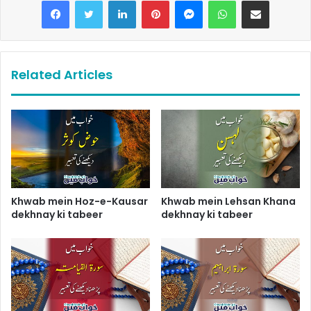
LinkedIn
Pinterest
Messenger
WhatsApp
Share via Email
Related Articles
Khwab mein Hoz-e-Kausar
Khwab mein Lehsan Khana
dekhnay ki tabeer
dekhnay ki tabeer