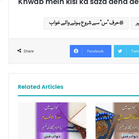
Khwab mein kisi ka saza dena de
ر
حرف "س" سے شروع ہونے والے خواب
Facebook
Twit
Share
Related Articles