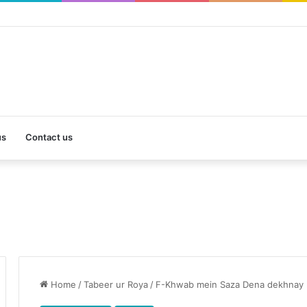
us
Contact us
Home
/
Tabeer ur Roya
/
F-Khwab mein Saza Dena dekhnay k