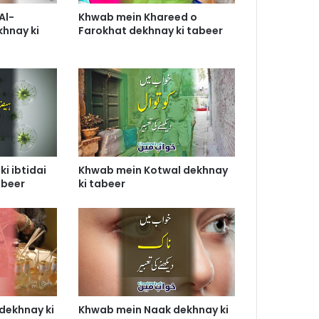
Al-
Khwab mein Khareed o
khnay ki
Farokhat dekhnay ki tabeer
i ibtidai
Khwab mein Kotwal dekhnay
abeer
ki tabeer
dekhnay ki
Khwab mein Naak dekhnay ki