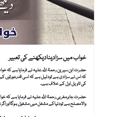
خواب میں سزادینادیکھنے کی تعبیر
حضرت ابن سیرین رحمۃ اللہ علیہ نے فرمایا ہے کہ خوا
کہ اس نے سزادی ہے تودلیل ہے کہ اسی قدرعورتوں کے
کی تاویل اول کے خلاف ہے۔
حضرت جابرمغربی رحمۃ اللہ علیہ نے فرمایا ہے کہ خوا
والامصلح ہے تودنیاکے مشغل میں مشغول ہوگااوراگرخ