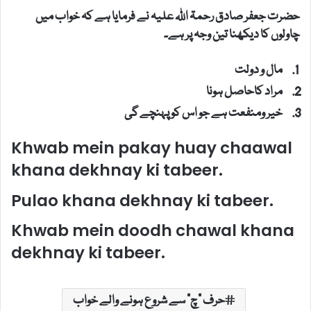
حضرت جعفر صادق رحمۃ اللہ علیہ نے فرمایا ہے کہ خواب میں
چاولوں کا دیکھنا تین وجہ پر ہے۔
مال و دولت
مراد کاحاصل ہونا
خیر ومنفعت ہے جو اس کو پہنچے گی
Khwab mein pakay huay chaawal
khana dekhnay ki tabeer.
Pulao khana dekhnay ki tabeer.
Khwab mein doodh chawal khana
dekhnay ki tabeer.
حرف "چ" سے شروع ہونے والے خواب