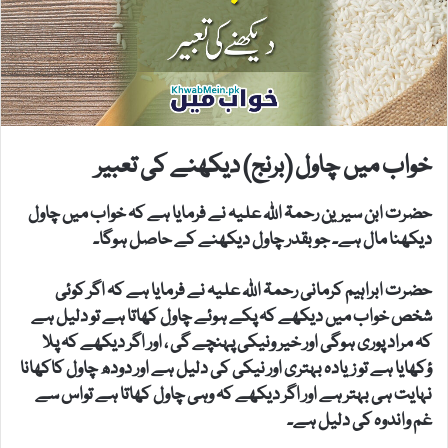
خواب میں چاول (برنج) دیکھنے کی تعبیر
حضرت ابن سیرین رحمۃ اللہ علیہ نے فرمایا ہے کہ خواب میں چاول
دیکھنا مال ہے۔ جو بقدر چاول دیکھنے کے حاصل ہوگا۔
حضرت ابراہیم کرمانی رحمۃ اللہ علیہ نے فرمایا ہے کہ اگر کوئی
شخص خواب میں دیکھے کہ پکے ہوئے چاول کھاتا ہے تو دلیل ہے
کہ مراد پوری ہوگی اور خیر ونیکی پہنچے گی ، اور اگر دیکھے کہ پلا
ؤکھایا ہے تو زیادہ بہتری اور نیکی کی دلیل ہے اور دودھ چاول کاکھانا
نہایت ہی بہتر ہے اور اگر دیکھے کہ وہی چاول کھاتا ہے تواس سے
غم واندوہ کی دلیل ہے۔