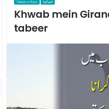
Tabeer ur Roya
تعبیر الرویا
Khwab mein Giran
tabeer