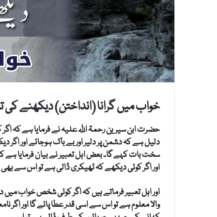
خواب میں گرانا (انداختن) دیکھنے کی تع
حضرت ابن سیرین رحمۃ اللہ علیہ نے فرمایا ہے کہ اگر
دلیل ہے کہ دشمن پر دلیر اور بے باک ہوجائے اور اگر د
سخت بات کہے گا۔ بعض اہل تعبیر نے بیان فرمایا ہے کہ
اور اگر کوئی دیکھے کہ ٹھیکری ڈالی ہے تو اس سے بھ
اور اہل تعبیر فرماتے ہیں کہ اگر کوئی شخص خواب میں دی
والا معلوم ہے تو اس سے اسی قدر عطا پائے گا اور اگر نام