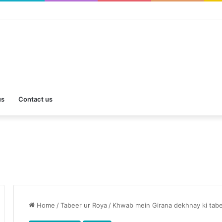
us
Contact us
Home
/
Tabeer ur Roya
/
Khwab mein Girana dekhnay ki tab