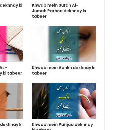
dekhnay ki
Khwab mein Surah Al-
Jumah Parhna dekhnay ki
tabeer
As-
Khwab mein Aankh dekhnay ki
 ki tabeer
tabeer
 dekhnay ki
Khwab mein Panjaa dekhnay
ki tabeer