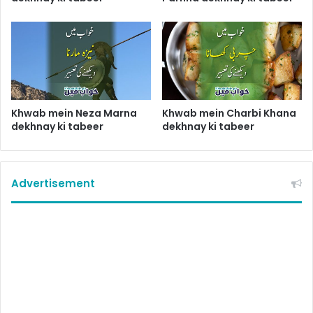
Khwab mein Neza Marna
Khwab mein Charbi Khana
dekhnay ki tabeer
dekhnay ki tabeer
Advertisement