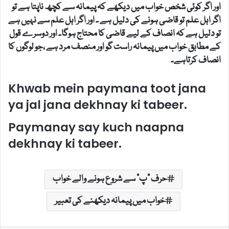
اور اگر کوئی شخص خواب میں دیکھے کہ پیمانہ سے کچھ ناپتا ہے تو
اگر اہل علم تو قاضی ہونے کی دلیل ہے ۔ اور اگر اہل علم سے نہیں ہے
تو دلیل ہے کہ انصاف کے لیے قاضی کا محتاج ہوگا۔ اور دوسرے قول
کے مطابق خواب میں پیمانہ راست گو اور منصف مرد ہے ،جو لوگوں کا
انصاف کرتاہے۔
Khwab mein paymana toot jana
ya jal jana dekhnay ki tabeer.
Paymanay say kuch naapna
dekhnay ki tabeer.
حرف "پ" سے شروع ہونے والے خواب
خواب میں پیمانہ دیکھنے کی تعبیر