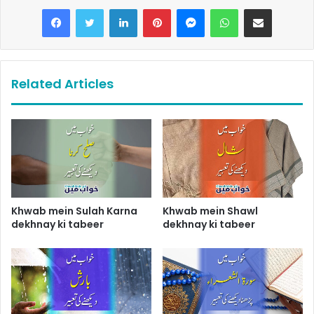
LinkedIn
Pinterest
Messenger
WhatsApp
Share via Email
Related Articles
Khwab mein Sulah Karna
Khwab mein Shawl
dekhnay ki tabeer
dekhnay ki tabeer