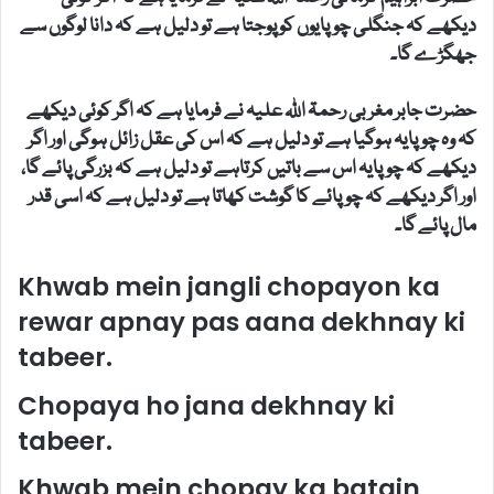
دیکھے کہ جنگلی چوپایوں کو پوجتا ہے تو دلیل ہے کہ دانا لوگوں سے
جھگڑے گا۔
حضرت جابر مغربی رحمۃ اللہ علیہ نے فرمایا ہے کہ اگر کوئی دیکھے
کہ وہ چوپایہ ہوگیا ہے تو دلیل ہے کہ اس کی عقل زائل ہوگی اور اگر
دیکھے کہ چوپایہ اس سے باتیں کرتاہے تو دلیل ہے کہ بزرگی پائے گا،
اور اگر دیکھے کہ چوپائے کا گوشت کھاتا ہے تو دلیل ہے کہ اسی قدر
مال پائے گا۔
Khwab mein jangli chopayon ka
rewar apnay pas aana dekhnay ki
tabeer.
Chopaya ho jana dekhnay ki
tabeer.
Khwab mein chopay ka batain