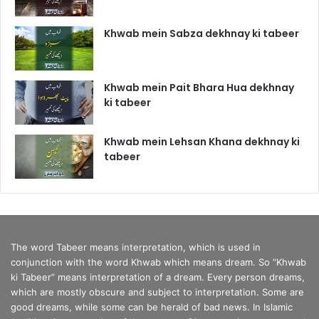
Khwab mein Sabza dekhnay ki tabeer
Khwab mein Pait Bhara Hua dekhnay
ki tabeer
Khwab mein Lehsan Khana dekhnay ki
tabeer
The word Tabeer means interpretation, which is used in
conjunction with the word Khwab which means dream. So “Khwab
ki Tabeer” means interpretation of a dream. Every person dreams,
which are mostly obscure and subject to interpretation. Some are
good dreams, while some can be herald of bad news. In Islamic