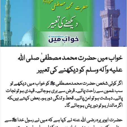
خواب میں حضرت محمد مصطفیٰ صلی اللہ
علیہ وآلہ وسلم کو دیکھنے کی تعبیر
اگر کوئی شخص حضرت محمدمصطفی ﷺکو خواب میں دیکھے تو
سب غموں سے راحت پائے۔ قرض سے بری ہوجائے۔ قیدی ہو تو نجات
پائے۔ دہشت ہو تو امن پائے۔ قحط و تنگی دور ہو۔ بعض کہتے ہیںکہ
اگر مالدار ہو تو دوریش ہوجائے گا۔
حضرت ابوہریرہ رضی اللہ عنہ نے کہا ہے کہ میں نے رسول خدا ﷺسے