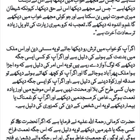
سناہے کہ جس نے مجھے خواب میں دیکھا ہے اس نے درست
دیکھاہے – ’جس نے مجھے دیکھا اس نے حق دیکھا۔ کیونکہ شیطان
میری صورت نہیں بن سکتا ہے اور جو کوئی مجھے خواب میں دیکھے
گا غم و اندوہ نہ دیکھے گا۔ تعجب نہ کرو ،میری زیارت کی تاویل زیادہ
تر سعادت آخرت ہے”۔
اگر آپ کو خواب میں ترش رو دیکھا جائے تو یہ سستی دین اور اس ملک
میں بدعت کے ہونے کی دلیل ہے اور اگر آپ کو کسی ایسی جگہ
دیکھے کہ لوگ آواز دے رہے ہیں تو یہ اس امر کی دلیل ہے کہ وہ اجڑا
ہوا ملک پھر آباد ہوجائے گا اور اگر آپ کو کچھ کھاتے ہوئے دیکھے تو
صدقہ اور زکوٰۃ دینے کی دلیل ہے ،اور اگر آپ کو ایسی جگہ دیکھے
جہاں کسی طرح کی بلا اور محنت نہیں ہے تو اس موضع میں اور زیادہ
نعمت ہوگی۔ خاص کر مسجدمیں دیکھے اور اگر آپ کو غمناک یا
بیمار دیکھے تو یہ اس شخص کے دین کی کمزوری کی دلیل ہے۔
حضرت کرمانی رحمۃ اللہ علیہ نے فرمایا ہے کہ اگر آنحضرت ﷺکو
کسی جگہ یا شہر میں دیکھے تو یہ دلیل ہے کہ اس جگہ نعمت فراخ
ہوگی اور لوگوں کو جمعیت خاطر ہوگی اور اس جگہ والے دشمن پر فتح