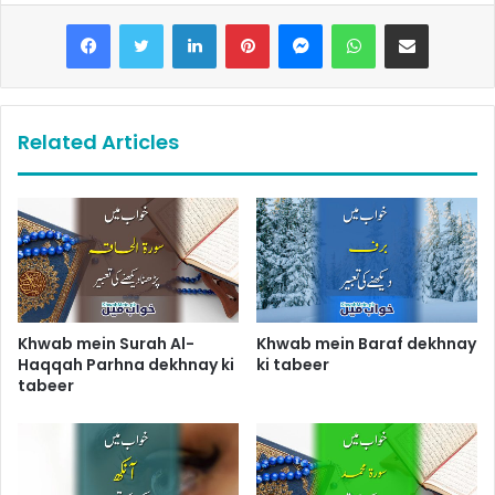
LinkedIn
Pinterest
Messenger
WhatsApp
Share via Email
Related Articles
Khwab mein Surah Al-
Khwab mein Baraf dekhnay
Haqqah Parhna dekhnay ki
ki tabeer
tabeer