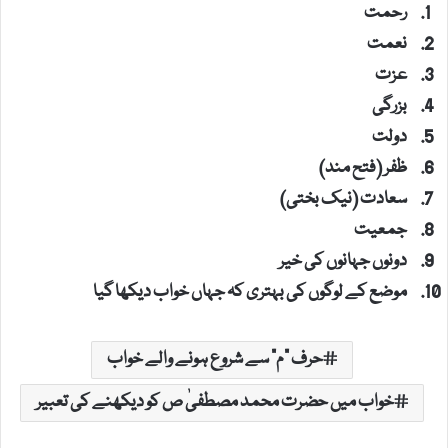
رحمت
نعمت
عزت
بزرگی
دولت
ظفر (فتح مند)
سعادت (نیک بختی)
جمعیت
دونوں جہانوں کی خیر
موضع کے لوگوں کی بہتری کہ جہاں خواب دیکھا گیا
حرف "م" سے شروع ہونے والے خواب
خواب میں حضرت محمد مصطفیٰ ص کو دیکھنے کی تعبیر