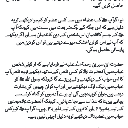
حاصل کریں گے۔
اور اگرآپ ﷺکے اعضاء میں سے کسی عضو کو کم ہوا دیکھے تو یہ
دلیل ہے کہ اس جگہ کے لوگ شریعت میں سست ہیں کیونکہ آپ
ﷺکے جسم کانقصان اس شخص کے دین کانقصان ہے اور اگر دیکھے
کہ آپ نے اس کو تریاخشک میوے دیئے ہیں تو اس کو دین میں
پارسائی حاصل ہوگی۔
حضرت ابن سیرین رحمۃ اللہ علیہ نے فرمایا ہے کہ ار کوئی شخص
خواب میں آنحضرت ﷺکو کسی نقص کے ساتھ دیکھے تو وہ نقص آپ
کا اس خواب کے دیکھنے والے پر پڑے گا کیونکہ رسول اللہ ﷺکو
خواب میں نیک لوگ دیکھتے ہیں اور آپ کو ان چیزوں کی بشارت
دیتے ہیں جوان کو پہنچیں گی اور برے آدمیوں کو گناہ کرنے سے
بچاتے ہیںتاکہ عذاب سے نجات پائیں۔ کیونکہ آنحضرت ﷺمومنوں
کے لیے بشیر۴۶؎اور کافروں کے لیے نذیر ۴۷؎ہیں۔ اگر آپ ﷺکو وکئی
خواب میں غضبناک دیکھے تو یہ دلیل اچھی نہیں ہے۔