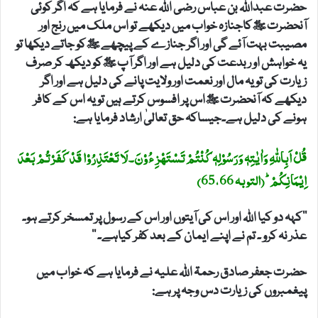
حضرت عبداللہ بن عباس رضی اللہ عنہ نے فرمایا ہے کہ اگر کوئی
آنحضرت ﷺکاجنازہ خواب میں دیکھے تو اس ملک میں رنج اور
مصیبت بہت آئے گی اور اگر جنازے کے پیچھے ﷺکو جاتے دیکھا تو
یہ خواہش او ربدعت کی دلیل ہے اور اگر آپ ﷺکو دیکھ کر صرف
زیارت کی تو یہ مال اور نعمت اور ولایت پانے کی دلیل ہے اور اگر
دیکھے کہ آنحضرت ﷺاس پر افسوس کرتے ہیں تو یہ اس کے کافر
ہونے کی دلیل ہے۔جیساکہ حق تعالیٰ ارشاد فرمایا ہے:
قُلۡ اَبِاللّٰهِ وَاٰيٰتِهٖ وَرَسُوۡلِهٖ كُنۡتُمۡ تَسۡتَهۡزِءُوۡنَ‏۔ لَا تَعۡتَذِرُوۡا قَدۡ كَفَرۡتُمۡ بَعۡدَ
اِيۡمَانِكُمۡ‌ ؕ (التوبہ 65،66)
’’کہہ دو کیا اللہ اور اس کی آیتوں اور اس کے رسول پر تمسخر کرتے ہو۔
عذر نہ کرو ۔ تم نے اپنے ایمان کے بعد کفر کیاہے۔ ‘‘
حضرت جعفر صادق رحمۃ اللہ علیہ نے فرمایا ہے کہ خواب میں
پیغمبروں کی زیارت دس وجہ پر ہے: