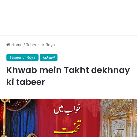
Home
/
Tabeer ur Roya
Tabeer ur Roya
تعبیر الرویا
Khwab mein Takht dekhnay
ki tabeer