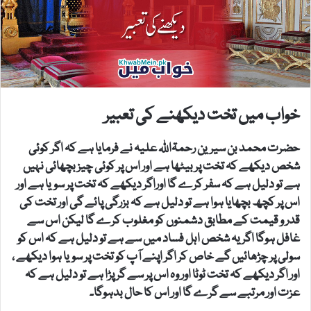
خواب میں تخت دیکھنے کی تعبیر
حضرت محمد بن سیرین رحمۃاللہ علیہ نے فرمایا ہے کہ اگر کوئی
شخص دیکھے کہ تخت پر بیٹھا ہے اور اس پر کوئی چیز بچھائی نہیں
ہے تو دلیل ہے کہ سفر کرے گا اوراگر دیکھے کہ تخت پر سویا ہے اور
اس پر کچھ بچھایا ہوا ہے تو دلیل ہے کہ بزرگی پائے گی اور تخت کی
قدر و قیمت کے مطابق دشمنوں کو مغلوب کرے گا لیکن اس سے
غافل ہوگا اگر یہ شخص اہل فساد میں سے ہے تو دلیل ہے کہ اس کو
سولی پر چڑھائیں گے خاص کر اگر اپنے آپ کو تخت پر سویا ہوا دیکھے ،
اور اگر دیکھے کہ تخت ٹوٹا اور وہ اس پر سے گر پڑا ہے تو دلیل ہے کہ
عزت اور مرتبے سے گرے گا اور اس کا حال بدہوگا۔