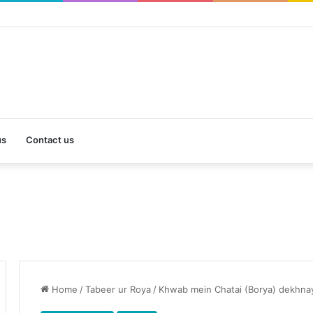
us
Contact us
Home
/
Tabeer ur Roya
/
Khwab mein Chatai (Borya) dekhnay