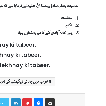
حضرت جعفر صادق رحمۃ اللہ علیہ نے فرمایا ہے کہ خواب
منفعت
نکاح
پنی خانہ آبادی کے کا میں مشغول ہونا
y ki tabeer.
hnay ki tabeer.
dekhnay ki tabeer.
خواب میں چٹائی دیکھنے کی تعبی
LinkedIn
Pinterest
Messenger
Share via Email
ter