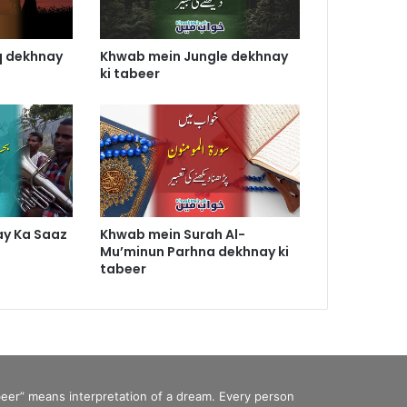
q dekhnay
Khwab mein Jungle dekhnay
ki tabeer
y Ka Saaz
Khwab mein Surah Al-
Mu’minun Parhna dekhnay ki
tabeer
eer” means interpretation of a dream. Every person