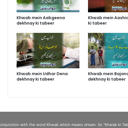
Khwab mein Aabgeena
Khwab mein Aashi
dekhnay ki tabeer
ki tabeer
Khwab mein Udhar Dena
Khwab mein Bajana
dekhnay ki tabeer
dekhnay ki tabeer
 conjunction with the word Khwab which means dream. So “Khwab ki Tab