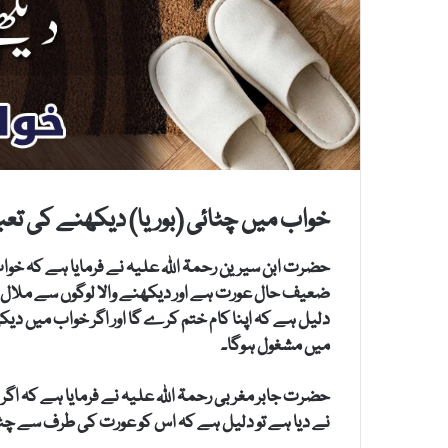
خواب میں چٹائی (بوریا) دیکھنے کی تعب
حضرت ابن سیرین رحمۃ اللہ علیہ نے فرمایا ہے کہ خوا
ضعیف حال عورت ہے اور دیکھنے والا لوگوں سے ملال پائے
دلیل ہے کہ اپنا کام ختم کرے گا اور اگر خواب میں دی
میں مشغول ہوگا۔
حضرت جابر مغربی رحمۃ اللہ علیہ نے فرمایا ہے کہ اگ
نے دیا ہے تو دلیل ہے کہ اس کو عورت کی طرف سے چٹائی