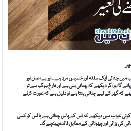
یر
ب میں چٹائی ایک سفلہ اور خسیس مرد ہے ۔ اور بے اصل اور
 گا اور اگر دیکھے کہ چٹائی بنی ہے اور فارغ ہوگیا ہے تو
کھے کہ گھر کے لیے چٹائی بنتا ہے تو دلیل ہے کہ عورت کرنے
ر کوئی خواب میں دیکھے کہ اس کے پاس چٹائی ہے یا اس کو کسی
 کی بڑائی اور چھوٹائی کے مطابق فائدہ پہنچے گا۔