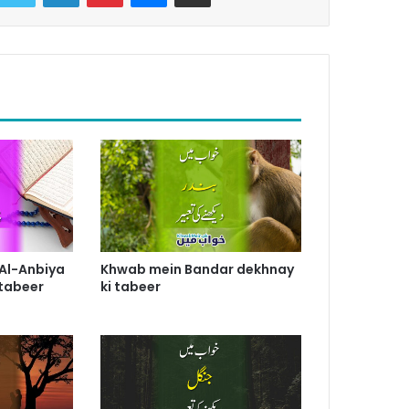
Al-Anbiya
Khwab mein Bandar dekhnay
 tabeer
ki tabeer