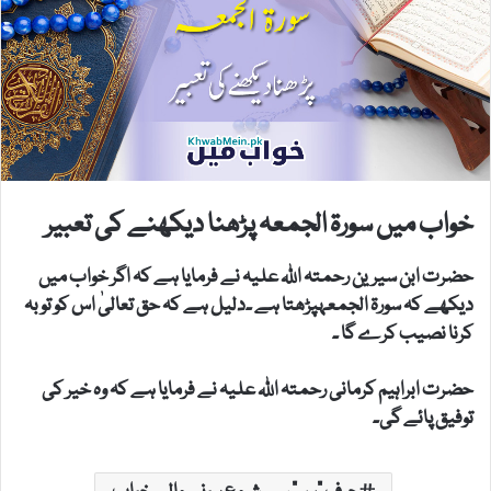
خواب میں سورۃ الجمعہ پڑھنا دیکھنے کی تعبیر
حضرت ابن سیرین رحمتہ اللہ علیہ نے فرمایا ہے کہ اگر خواب میں
دیکھے کہ سورۃ الجمعہپڑھتا ہے ۔دلیل ہے کہ حق تعالیٰ اس کو توبہ
کرنا نصیب کرے گا ۔
حضرت ابراہیم کرمانی رحمتہ اللہ علیہ نے فرمایا ہے کہ وہ خیر کی
توفیق پائے گی۔