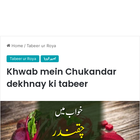
Home
/
Tabeer ur Roya
Tabeer ur Roya
تعبیر الرویا
Khwab mein Chukandar
dekhnay ki tabeer