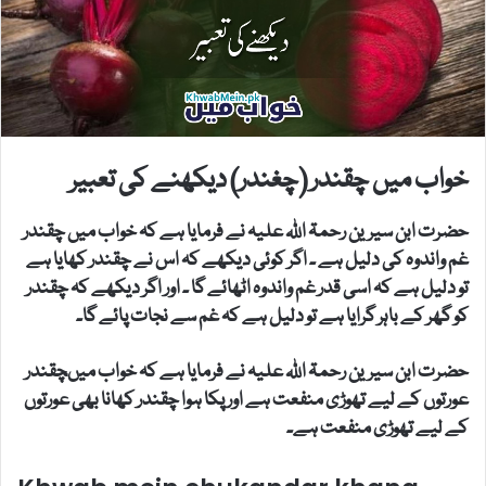
خواب میں چقندر (چغندر) دیکھنے کی تعبیر
حضرت ابن سیرین رحمۃ اللہ علیہ نے فرمایا ہے کہ خواب میں چقندر
غم واندوہ کی دلیل ہے ۔ اگر کوئی دیکھے کہ اس نے چقندر کھایا ہے
تو دلیل ہے کہ اسی قدر غم واندوہ اٹھائے گا ۔ اور اگر دیکھے کہ چقندر
کو گھر کے باہر گرایا ہے تو دلیل ہے کہ غم سے نجات پائے گا۔
حضرت ابن سیرین رحمۃ اللہ علیہ نے فرمایا ہے کہ خواب میںچقندر
عورتوں کے لیے تھوڑی منفعت ہے اور پکا ہوا چقندر کھانا بھی عورتوں
کے لیے تھوڑی منفعت ہے۔