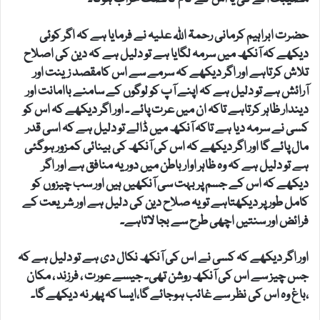
حضرت ابراہیم کرمانی رحمۃ اللہ علیہ نے فرمایا ہے کہ اگر کوئی
دیکھے کہ آنکھ میں سرمہ لگایا ہے تو دلیل ہے کہ دین کی اصلاح
تلاش کرتاہے اور اگر دیکھے کہ سرمے سے اس کامقصد زینت اور
آرائش ہے تو دلیل ہے کہ اپنے آپ کو لوگوں کے سامنے باامانت اور
دیندار ظاہر کرتاہے تاکہ ان میں عرت پائے ۔ اور اگر دیکھے کہ اس کو
کسی نے سرمہ دیا ہے تاکہ آنکھ میں ڈالے تو دلیل ہے کہ اسی قدر
مال پائے گا اور اگر دیکھے کہ اس کی آنکھ کی بینائی کمزور ہوگئی
ہے تو دلیل ہے کہ وہ ظاہر اوار باطن میں دور یہ منافق ہے اور اگر
دیکھے کہ اس کے جسم پر بہت سی آنکھیں ہیں اور سب چیزوں کو
کامل طور پر دیکھتاہے تو یہ صلاح دین کی دلیل ہے اور شریعت کے
فرائض اور سنتیں اچھی طرح سے بجا لاتاہے۔
اور اگر دیکھے کہ کسی نے اس کی آنکھ نکال دی ہے تو دلیل ہے کہ
جس چیز سے اس کی آنکھ روشن تھی۔ جیسے عورت ، فرزند ، مکان
،باغ وہ اس کی نظر سے غائب ہوجائے گا،ایسا کہ پھر نہ دیکھے گا۔