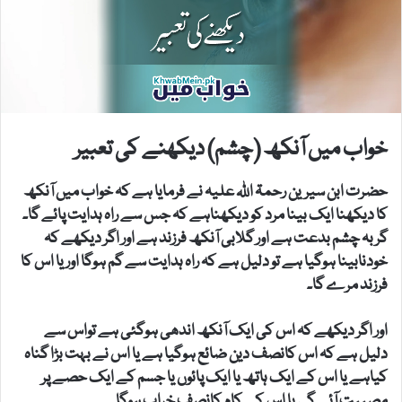
خواب میں آنکھ (چشم) دیکھنے کی تعبیر
حضرت ابن سیرین رحمۃ اللہ علیہ نے فرمایا ہے کہ خواب میں آنکھ
کا دیکھنا ایک بینا مرد کو دیکھناہے کہ جس سے راہ ہدایت پائے گا۔
گربہ چشم بدعت ہے اور گلابی آنکھ فرزند ہے اور اگر دیکھے کہ
خودنابینا ہوگیا ہے تو دلیل ہے کہ راہ ہدایت سے گم ہوگا اور یا اس کا
فرزند مرے گا۔
اور اگر دیکھے کہ اس کی ایک آنکھ اندھی ہوگئی ہے تواس سے
دلیل ہے کہ اس کانصف دین ضائع ہوگیا ہے یا اس نے بہت بڑا گناہ
کیاہے یا اس کے ایک ہاتھ یا ایک پائوں یا جسم کے ایک حصے پر
مصیبت آئے گی یا اس کے کام کانصف خراب ہوگا۔