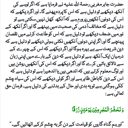
حضرت جابر مغربی رحمۃ اللہ علیہ نے فرمایا ہے کہ اگر لوہے کی
آنکھ دیکھے تو دلیل ہے کہ اس کا پردہ پھٹے گا۔ اور اگرد یکھے کہ
اس کی دونوں آنکھوں پر ورم ہے کہ آنکھ کھل نہیں سکتی ہے تو
دلیل ہے کہ مخالف آدمی کی صحبت میں بیٹھے گا اور اگر آنکھ کے
نور میں ضعف دیکھے تو دلیل ہے کہ اس کو طاعت کرنے میں نقصان
پہنچے گا اور اگر اپنی دونوں آنکھیں نکلی ہوئی دیکھے تو دلیل ہے کہ
دین شریعت سے بے بہرہ ہوگا اور اگر دیکھے کہ اس کے چہرے کے
درمیان ایک آنکھ ہے تو دلیل ہے کہ دین کے بارے میں اپنی زبان
سے نالائق باتیں کرے گا اور اگر دیکھے کہ اس کی آنکھیں روشن ہیں
اور لوگ معلوم کرتے ہیں کہ اندھی ہیں یا اندھیرا ہے تو دلیل ہے کہ
اس کے دین کاباطن ظاہر ہے اور اگر کوئی دیکھے کہ اس کی سیاہ چشم
ککی ہوگئی ہے تو یہ بدی اور حال کے بدلنے کی دلیل ہے۔ فرمان حق
تعالیٰ ہے :
وَ نَحْشُرُ الْمُجْرِمِیْنَ یَوْمَئِذٍ زُرْقًا
’’اور ہم گناہ گاروں کو قیامت کے دن گربہ چشم کرکے اٹھائیں گے۔ ‘‘