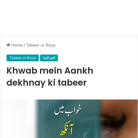
Home
/
Tabeer ur Roya
تعبیر الرویا
Tabeer ur Roya
Khwab mein Aankh
dekhnay ki tabeer