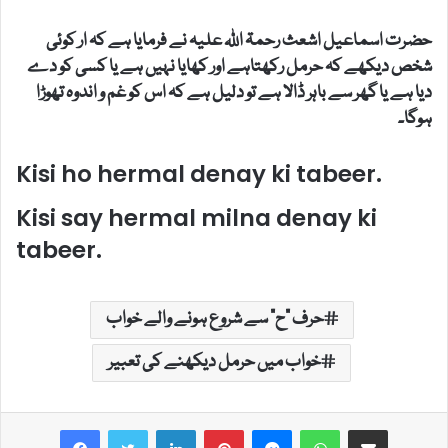
حضرت اسماعیل اشعث رحمۃ اللہ علیہ نے فرمایا ہے کہ ار کوئی
شخص دیکھے کہ حرمل رکھتاہے اور کھایا نہیں ہے یا کسی کو دے
دیا ہے یا گھر سے باہر ڈالا ہے تو دلیل ہے کہ اس کو غم و اندوہ تھوڑا
ہوگا۔
Kisi ho hermal denay ki tabeer.
Kisi say hermal milna denay ki
tabeer.
حرف "ح" سے شروع ہونے والے خواب
خواب میں حرمل دیکھنے کی تعبیر
LinkedIn
Pinterest
Messenger
WhatsApp
Share via Email