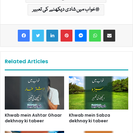
خواب میں شادی دیکھنے کی تعبیر
LinkedIn
Pinterest
Messenger
WhatsApp
Share via Email
Related Articles
Khwab mein Ashtar Ghaar
Khwab mein Sabza
dekhnay ki tabeer
dekhnay ki tabeer