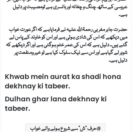
عروسی کے ساتھ چنگ و چغانہ اور بانسری ہے تومصیبت پر دلیل
ہے۔
حضرت جابر مغربی رحمۃاللہ علیہ نے فرمایاہے کہ اگر عورت خواب
میں دیکھے کہ اس کی شادی ہوئی ہے اور اس کو خاوند کے پاس لے
گئے ہیں۔ دلیل ہے کہ اس کی عمر ختم ہوگئی ہے اور اگر دیکھے کہ
شوہر لے گیاہے اور اس سے نیک سلوک کیا ہے تو خیر ومنفعت پر
دلیل ہے۔
Khwab mein aurat ka shadi hona
dekhnay ki tabeer.
Dulhan ghar lana dekhnay ki
tabeer.
حرف "ش" سے شروع ہونے والے خواب