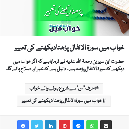
خواب میں سورۃ الانفال پڑھنادیکھنے کی تعبیر
حضرت ابن سیرین رحمۃ اللہ علیہ نے فرمایاہے کہ اگر خواب میں
دیکھے کہ سورۃ الانفال پڑھتاہے ۔ دلیل ہے کہ خیر اور صلاح پائے گا۔
حرف "س" سے شروع ہونے والے خواب
خواب میں سورۃ الانفال پڑھنا دیکھنے کی تعبیر
LinkedIn
Pinterest
Messenger
WhatsApp
Share via Email