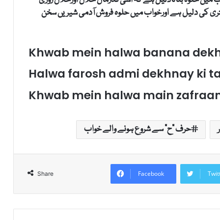
 میں حلوہ بنانادلیل ہے کہ اسی قدرمال حلال اورحلال روزی
ہتری کی دلیل ہے اورخواب میں حلوہ فروش آدمی شیریں سخن
Khwab mein halwa banana dekhn
Halwa farosh admi dekhnay ki t
Khwab mein halwa main zafraan 
حرف "ح" سے شروع ہونے والے خواب
Facebook
Twit
Share