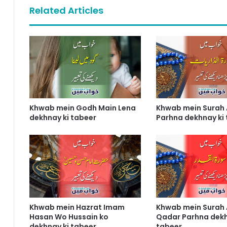
Related Articles
Khwab mein Godh Main Lena
Khwab mein Surah 
dekhnay ki tabeer
Parhna dekhnay ki
Khwab mein Hazrat Imam
Khwab mein Surah 
Hasan Wo Hussain ko
Qadar Parhna dekh
dekhnay ki tabeer
tabeer