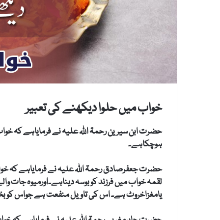
خواب میں حلوا دیکھنے کی تعبیر
حضرت ابن سیرین رحمۃ اللہ علیہ نے فرمایاہے کہ خواب
ہوچکاہے۔
حضرت جعفرصادق رحمۃ اللہ علیہ نے فرمایاہے کہ خو
لقمہ خواب میں فرزند کو بوسہ دیناہے۔اورمیوہ جات و
یامغزاخروٹ ہے۔ اس کی تاویل منفعت ہے جواس کوب