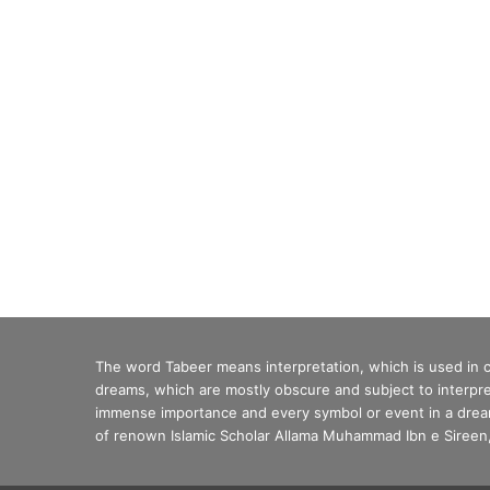
The word Tabeer means interpretation, which is used in
dreams, which are mostly obscure and subject to interpre
immense importance and every symbol or event in a dream 
of renown Islamic Scholar Allama Muhammad Ibn e Sireen, 