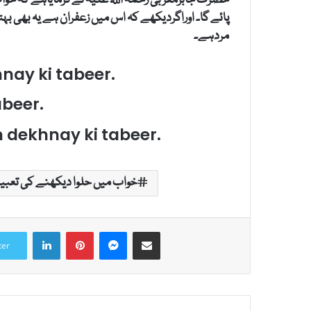
حضرت جابرمغربی رحمۃ اللہ علیہ نے فرمایاہے کہ خواب
پائے گا۔ اوراگردیکھے کہ اس میں زعفران ہے یہ بھی ب
مردہے۔
ay ki tabeer.
abeer.
dekhnay ki tabeer.
خواب میں حلوا دیکھنے کی تعبیر
LinkedIn
Pinterest
Messenger
Share via Email
ter