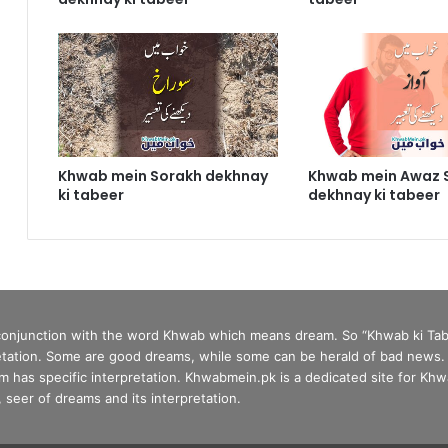
Khwab mein Sorakh dekhnay
Khwab mein Awaz 
ki tabeer
dekhnay ki tabeer
 conjunction with the word Khwab which means dream. So “Khwab ki Tab
tation. Some are good dreams, while some can be herald of bad news. In 
has specific interpretation. Khwabmein.pk is a dedicated site for Khwa
seer of dreams and its interpretation.