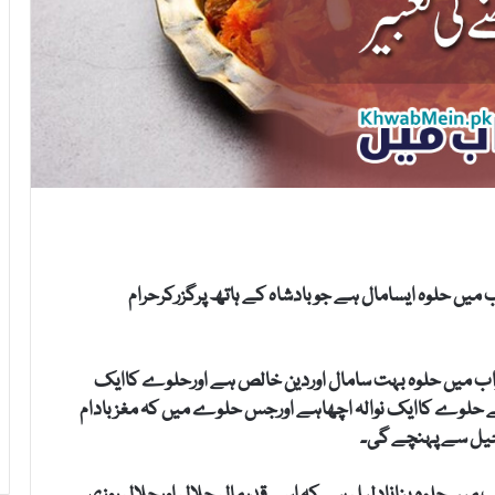
 میں حلوہ ایسامال ہے جوبادشاہ کے ہاتھ پرگزرکرحرام
اب میں حلوہ بہت سامال اوردین خالص ہے اورحلوے کاایک
الے حلوے کاایک نوالہ اچھاہے اورجس حلوے میں کہ مغزبادام
خیل سے پہنچے گی۔