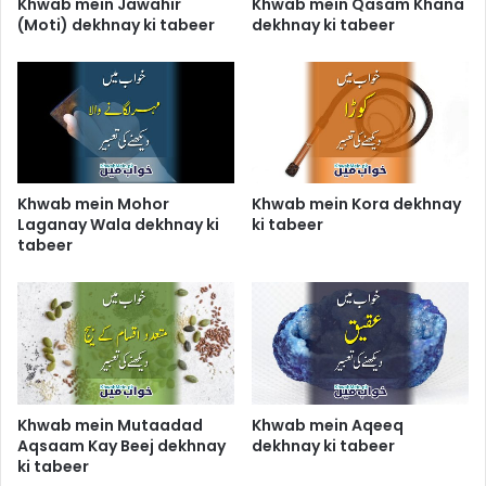
Khwab mein Jawahir
Khwab mein Qasam Khana
(Moti) dekhnay ki tabeer
dekhnay ki tabeer
Khwab mein Mohor
Khwab mein Kora dekhnay
Laganay Wala dekhnay ki
ki tabeer
tabeer
Khwab mein Mutaadad
Khwab mein Aqeeq
Aqsaam Kay Beej dekhnay
dekhnay ki tabeer
ki tabeer