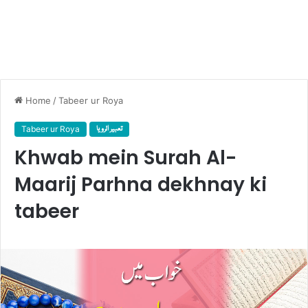
Home
/
Tabeer ur Roya
Tabeer ur Roya
تعبیر الرویا
Khwab mein Surah Al-
Maarij Parhna dekhnay ki
tabeer