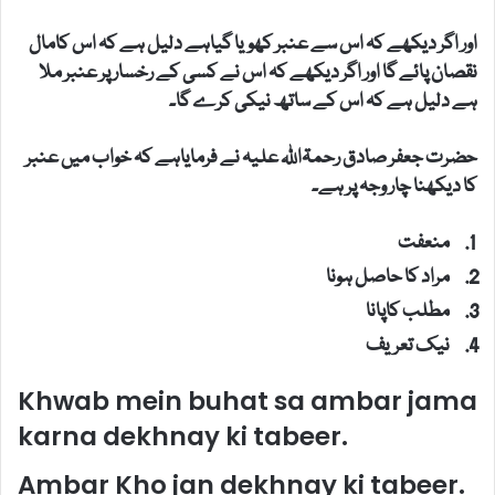
اور اگر دیکھے کہ اس سے عنبر کھویا گیاہے دلیل ہے کہ اس کامال
نقصان پائے گا اور اگر دیکھے کہ اس نے کسی کے رخسار پر عنبر ملا
ہے دلیل ہے کہ اس کے ساتھ نیکی کرے گا۔
حضرت جعفر صادق رحمۃاللہ علیہ نے فرمایاہے کہ خواب میں عنبر
کا دیکھنا چار وجہ پر ہے۔
منعفت
مراد کا حاصل ہونا
مطلب کاپانا
نیک تعریف
Khwab mein buhat sa ambar jama
karna dekhnay ki tabeer.
Ambar Kho jan dekhnay ki tabeer.