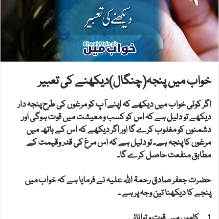
خواب میں پنجہ(چنگال)دیکھنے کی تعبیر
اگر کوئی خواب میں دیکھے کہ اپنے آپ کو مرغوں کی طرح پنجہ دار
دیکھے تو دلیل ہے کہ اس کو کسب و معیشت میں قوت ہوگی اور
دشمنوں کو مغلوب کرے گا اور اگر دیکھے کہ اس کے ہاتھ میں
مرغوں کا پنجہ ہے۔ تو دلیل ہے کہ اس مرغ کی قدر وقیمت کے
مطابق منفعت حاصل کرے گا۔
حضرت جعفر صادق رحمۃ اللہ علیہ نے فرمایا ہے کہ خواب میں
پنجے کا دیکھنا تین وجہ پر ہے ۔
کاموں میں قوت و توانائی