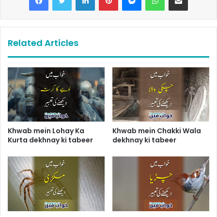
Related Articles
Khwab mein Lohay Ka
Khwab mein Chakki Wala
Kurta dekhnay ki tabeer
dekhnay ki tabeer