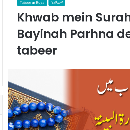
Tabeer ur Roya
تعبیر الرویا
Khwab mein Surah
Bayinah Parhna d
tabeer