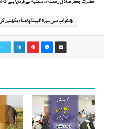
حضرت جعفر صادق رحمتہ اللہ علیہ نے فرمایا ہے کہ ا
خواب میں سورۃ البینۃ پڑھنا دیکھنے کی 
LinkedIn
Pinterest
Messenger
Share via Email
ter