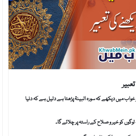
تعبیر
 خواب میں دیکھے کہ سورہ البینۃ پڑھتا ہے دلیل ہے کہ دنیا
لوگوں کو خیر و صلاح کے راستہ پر چلائے گا۔