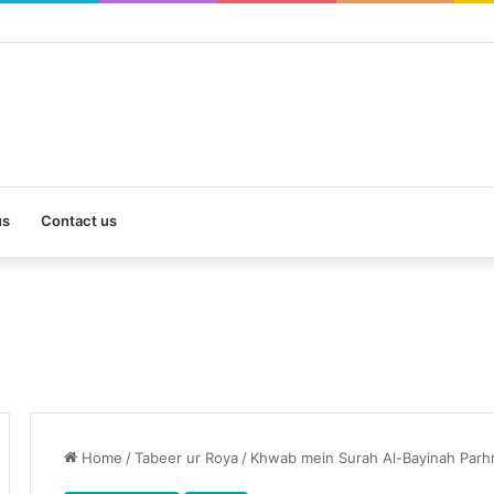
us
Contact us
Home
/
Tabeer ur Roya
/
Khwab mein Surah Al-Bayinah Parh