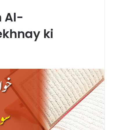
 Al-
ekhnay ki