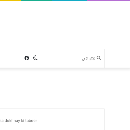
Facebook
Switch
تلاش
skin
کریں
na dekhnay ki tabeer