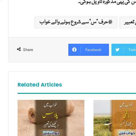
س کی یہی مذکورہ تاویل ہوگی۔
تعبیر
حرف "س" سے شروع ہونے والے خواب
Facebook
Twit
Share
Related Articles