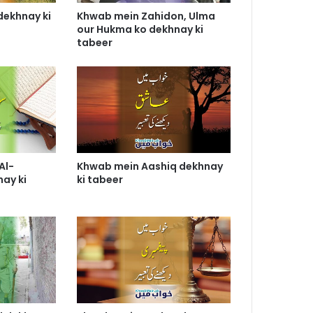
dekhnay ki
Khwab mein Zahidon, Ulma
our Hukma ko dekhnay ki
tabeer
Al-
Khwab mein Aashiq dekhnay
ay ki
ki tabeer