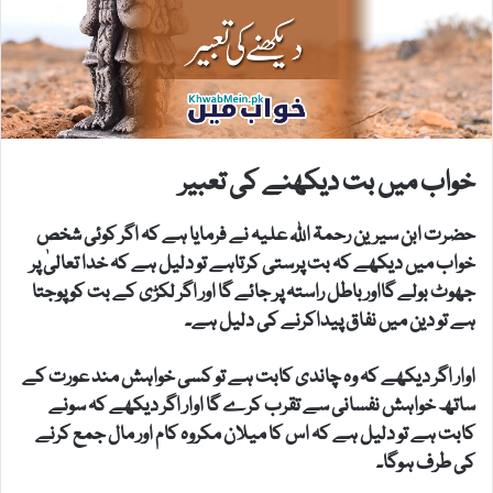
خواب میں بت دیکھنے کی تعبیر
حضرت ابن سیرین رحمۃ اللہ علیہ نے فرمایا ہے کہ اگر کوئی شخص
خواب میں دیکھے کہ بت پرستی کرتاہے تو دلیل ہے کہ خدا تعالیٰ پر
جھوٹ بولے گااور باطل راستہ پر جائے گا اور اگر لکڑی کے بت کو پوجتا
ہے تو دین میں نفاق پیداکرنے کی دلیل ہے۔
اوار اگر دیکھے کہ وہ چاندی کابت ہے تو کسی خواہش مند عورت کے
ساتھ خواہش نفسانی سے تقرب کرے گا اوار اگر دیکھے کہ سونے
کابت ہے تو دلیل ہے کہ اس کا میلان مکروہ کام اور مال جمع کرنے
کی طرف ہوگا۔