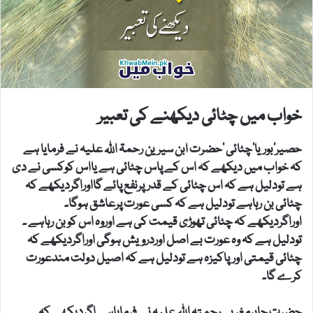
خواب میں چٹائی دیکھنے کی تعبیر
حصیر’بوریا‘چٹائی ‘حضرت ابن سیرین رحمۃ اللہ علیہ نے فرمایا ہے
کہ خواب میں دیکھے کہ اس کے پاس چٹائی ہے یااس کوکسی نے دی
ہے تودلیل ہے کہ اس چٹائی کے قدرپرنفع پائے گااوراگردیکھے کہ
چٹائی بن رہاہے تودلیل ہے کہ کسی عورت پرعاشق ہوگا۔
اوراگردیکھے کہ چٹائی تھوڑی قیمت کی ہے اوروہ اس کوبن رہاہے ۔
تودلیل ہے کہ وہ عورت بے اصل اوردرویش ہوگی اوراگردیکھے کہ
چٹائی قیمتی اورپاکیزہ ہے تودلیل ہے کہ اصیل دولت مندعورت
کرے گا۔
حضرت جابرمغربی رحمتہ اللہ علیہ نے فرمایاہے اگردیکھے کہ