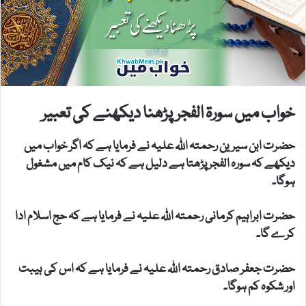
خواب میں سورۃ الفجرپڑھنا دیکھنے کی تعبیر
حضرت ابن سیرین رحمتہ اللہ علیہ نے فرمایا ہے کہ اگر خواب میں
دیکھے کہ سورہ الفجر پڑھتا ہے دلیل ہے کہ نیک کام میں مشغول
ہوگا۔
حضرت ابراہیم کرمانی رحمتہ اللہ علیہ نے فرمایا ہے کہ حج اسلام ادا
کرے گا۔
حضرت جعفر صادق رحمتہ اللہ علیہ نے فرمایا ہے کہ اس کی ہیبت
اور شکوہ کم ہوگا۔