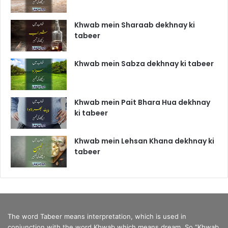
Khwab mein Sharaab dekhnay ki
tabeer
Khwab mein Sabza dekhnay ki tabeer
Khwab mein Pait Bhara Hua dekhnay
ki tabeer
Khwab mein Lehsan Khana dekhnay ki
tabeer
The word Tabeer means interpretation, which is used in
conjunction with the word Khwab which means dream. So “Khwab