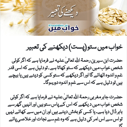
خواب میں ستو (پست) دیکھنے کی تعبیر
حضرت ابن سیرین رحمۃ اللہ تعالیٰ علیہ نے فرمایا ہے کہ اگر کوئی
شخص خواب میں دیکھے کہ ستو کھاتا ہے ، تو دلیل ہے کہ اسی قدر
غم و اندوہ اٹھائے گا اور اگر دیکھے کہ ستو کسی کو دیئے ہیں یا بیچے
ہیں تو دلیل ہے کہ اس سے غم و اندوہ دورہوگا۔
حضرت جابر مغربی رحمۃ اللہ تعالیٰ علیہ نے فرمایا ہے کہ اگر کوئی
شخص خواب میں د یکھے کہ اس کے پاس ستو ہیں اور انہیں گھر سے
باہر ڈال دیا ہے۔ یا کسی کو بخش دیئے ہیں اور ان میں سے کھائے نہیں
تو اس سے اس امر کی دلیل ہے کہ وہ غم سے نجات اور خلاصی پائے
گا۔