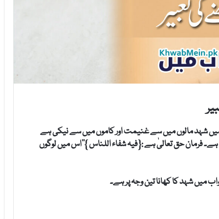
یر
 میں شہد مالوں میں سے غنیمت اور کاموں میں سے نیکی ہے
ہے۔ فرمان حق تعالیٰ ہے :{فیہ شفاء اللناس }’’اس میں لوگوں
ب میں شہد کا کھانا تین وجہ پر ہے۔