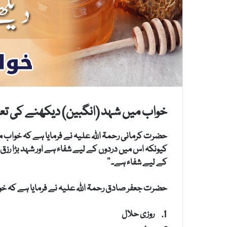
خواب میں شہد (انگبین) دیکھنے کی تعب
حضرت کرمانی رحمۃ اللہ علیہ نے فرمایا ہے کہ خواب
کیونکہ اس میں دردوں کے لیے شفاء ہے اور شہد بڑا رزق 
کے لیے شفاء ہے۔ ‘‘
حضرت جعفر صادق رحمۃ اللہ علیہ نے فرمایا ہے کہ خوا
روزی حلال