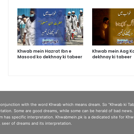
Khwab mein Hazrat Ibn e
Khwab mein Aag K
Masood ko dekhnay ki tabeer
dekhnay ki tabeer
 conjunction with the word Khwab which means dream. So “Khwab ki Tab
tation. Some are good dreams, while some can be herald of bad news. In 
has specific interpretation. Khwabmein.pk is a dedicated site for Khwa
seer of dreams and its interpretation.