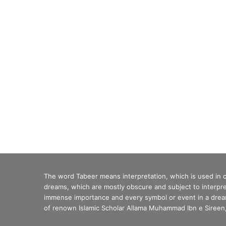
The word Tabeer means interpretation, which is used in
dreams, which are mostly obscure and subject to interpre
immense importance and every symbol or event in a dream 
of renown Islamic Scholar Allama Muhammad Ibn e Sireen, 