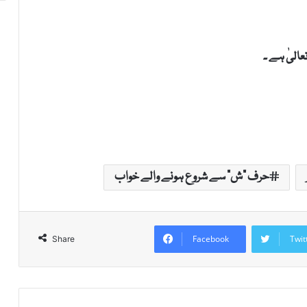
الیٰ ہے ۔
حرف "ش" سے شروع ہونے والے خواب
Facebook
Twit
Share