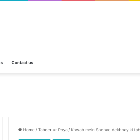
us
Contact us
Home
/
Tabeer ur Roya
/
Khwab mein Shehad dekhnay ki ta