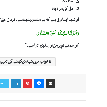
منفعت
دل کی مراد پانا
اورشہد ایسا رزق ہے کہ بے منت پہنچتاہے۔ فرمان حق تع
وَ اَنْزَلْنَا عَلَیْکُمُ الْمَنَّ وَالسَّلْوٰی
”اور ہم نے تم پر من اور سلویٰ اتارا ہے۔ ‘‘
خواب میں شہد دیکھنے کی تعبیر
LinkedIn
Pinterest
Messenger
Share via Email
ter