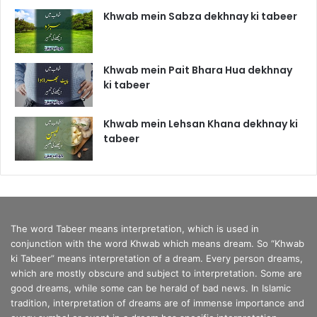
Khwab mein Sabza dekhnay ki tabeer
Khwab mein Pait Bhara Hua dekhnay
ki tabeer
Khwab mein Lehsan Khana dekhnay ki
tabeer
The word Tabeer means interpretation, which is used in
conjunction with the word Khwab which means dream. So “Khwab
ki Tabeer” means interpretation of a dream. Every person dreams,
which are mostly obscure and subject to interpretation. Some are
good dreams, while some can be herald of bad news. In Islamic
tradition, interpretation of dreams are of immense importance and