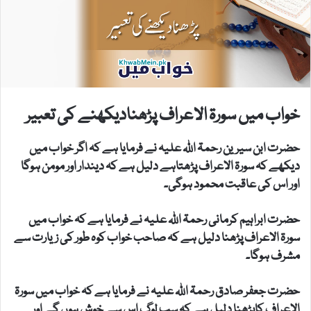
خواب میں سورۃ الاعراف پڑھنادیکھنے کی تعبیر
حضرت ابن سیرین رحمۃ اللہ علیہ نے فرمایا ہے کہ اگر خواب میں
دیکھے کہ سورۃ الاعراف پڑھتاہے دلیل ہے کہ دیندار اور مومن ہوگا
اور اس کی عاقبت محمود ہوگی۔
حضرت ابراہیم کرمانی رحمۃ اللہ علیہ نے فرمایا ہے کہ خواب میں
سورۃ الاعراف پڑھنا دلیل ہے کہ صاحب خواب کوہ طور کی زیارت سے
مشرف ہوگا۔
حضرت جعفر صادق رحمۃ اللہ علیہ نے فرمایا ہے کہ خواب میں سورۃ
الاعراف کاپڑھنا دلیل ہے کہ سب لوگ اس سے خوش ہوں گے اور