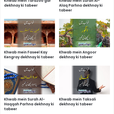
Khwab mein Tarazoo gar
Khwab mein Surah Al-
dekhnay ki tabeer
Alaq Parhna dekhnay ki
tabeer
Khwab mein Faseel Kay
Khwab mein Angoor
Kengray dekhnay ki tabeer
dekhnay ki tabeer
Khwab mein Surah Al-
Khwab mein Taksali
Haqqah Parhna dekhnay ki
dekhnay ki tabeer
tabeer