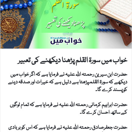
خواب میں سورۃ القلم پڑھنا دیکھنے کی تعبیر
حضرت ابن سیرین رحمتہ اللہ علیہ نے فرمایا ہے کہ اگر خواب میں
دیکھے کہ سورۃ القلمپڑھتا ہے دلیل ہے کہ خیرات اور صدقہ دینے
کو پسند کرے گا۔
حضرت ابراہیم کرمانی رحمتہ اللہ علیہ نے فرمایا ہے کہ تمام لوگوں
کے ساتھ احسان کرے گا۔
حضرت جعفرصادق رحمتہ اللہ علیہ نے فرمایا ہے کہ اس کو بربادی