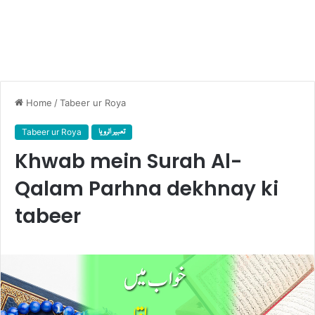
Home
/
Tabeer ur Roya
Tabeer ur Roya
تعبیر الرویا
Khwab mein Surah Al-
Qalam Parhna dekhnay ki
tabeer