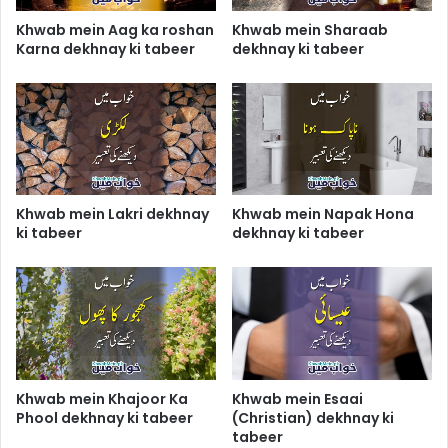
Khwab mein Aag ka roshan
Khwab mein Sharaab
Karna dekhnay ki tabeer
dekhnay ki tabeer
Khwab mein Lakri dekhnay
Khwab mein Napak Hona
ki tabeer
dekhnay ki tabeer
Khwab mein Khajoor Ka
Khwab mein Esaai
Phool dekhnay ki tabeer
(Christian) dekhnay ki
tabeer