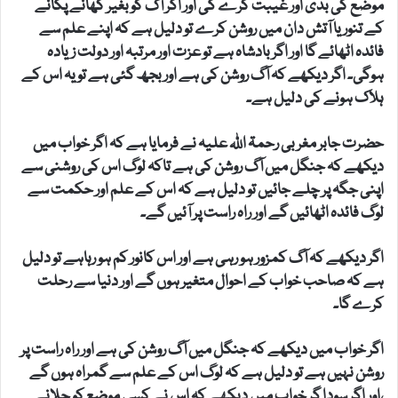
موضع کی بدی اور غیبت کرے گی اور اگر آگ کو بغیر کھانے پکانے
کے تنور یا آتش دان میں روشن کرے تو دلیل ہے کہ اپنے علم سے
فائدہ اٹھائے گا اور اگر بادشاہ ہے تو عزت اور مرتبہ اور دولت زیادہ
ہوگی۔ اگر دیکھے کہ آگ روشن کی ہے اور بجھ گئی ہے تو یہ اس کے
ہلاک ہونے کی دلیل ہے۔
حضرت جابر مغربی رحمۃ اللہ علیہ نے فرمایا ہے کہ اگر خواب میں
دیکھے کہ جنگل میں آگ روشن کی ہے تاکہ لوگ اس کی روشنی سے
اپنی جگہ پر چلے جائیں تو دلیل ہے کہ اس کے علم اور حکمت سے
لوگ فائدہ اٹھائیں گے اور راہ راست پر آئیں گے۔
اگر دیکھے کہ آگ کمزور ہو رہی ہے اور اس کانور کم ہو رہاہے تو دلیل
ہے کہ صاحب خواب کے احوال متغیر ہوں گے اور دنیا سے رحلت
کرے گا۔
اگر خواب میں دیکھے کہ جنگل میں آگ روشن کی ہے اور راہ راست پر
روشن نہیں ہے تو دلیل ہے کہ لوگ اس کے علم سے گمراہ ہوں گے
،اور اگر سودا گر خواب میں دیکھے کہ اس نے کسی موضع کو جلانے