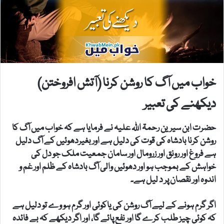
خواب میں آگ کا روشن کرنا (آتش افروختن)
دیکھنے کی تعبیر
حضرت ابن سیرین رحمۃ اللہ علیہ نے فرمایا ہے کہ خواب میں آگ کا
روشن کرنا بادشاہ کی قوت کی دلیل ہے اور بغیردھوئیں کے آگ دلیل
ہے فروغ اور رونق اور زرومال اور سامان جمعیت ملک جو دل کی
خواہش کے بموجب ہو اور دھوئیں والی آگ بادشاہ کے ظلم اور غم و
اندوہ اور نقصان پر د لیل ہے۔
اگر گرم ہونے کے لیے آگ روشن کی یاکوئی اور گرم ہو وے تو دلیل ہے
کہ کوئی چیز طلب کرے گا اور نفع پائے گا، اور اگر دیکھے کہ بے فائدہ