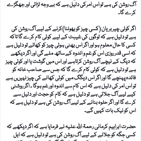
آگ روشن کی ہے تو اس امرکی دلیل ہے کہ بے وجہ لڑائی اور جھگڑے
کرے گا۔
اگر کوئی چیربریان (کسی چیز کو بھوننا)کرنے کے لیے آگ روشن کی
ہے تو دلیل ہے کہ لوگوں کی غیبت کے لیے کوئی کام کرے گا تاکہ
کسی کا حال معلوم ہو اور اگر اس بھنی ہوئی چیز کو کھائے تو دلیل ہے
کہ اسی قدر روزی اس کو غم و اندوہ کے ساتھ ملے گی اور اگر دیکھے
کہ دیگ کے نیچے آگ روشن کرتاہے اور اس میں گوشت یا اور کوئی چیز
ہے تو دلیل ہے کہ کوئی کام کرے گا کہ جس سے صاحب خانہ کو
فائدہ پہنچے گا اور اگر اس دیگگ میں کوئی کھانے کی چیز نہیںں ہے
تو اس امر کی دلیل ہے کہ اس کام سے اندوہ اور غم ہوگا ۔ اگر روشنی
کیے لیے آگ جلائی ہے تو دلیل ہے کہ کام کو حجت اور دلیل سے
کرے گا اور اگر حلوہ بنانے کے لیے آگ روشن کی ہے تو دلیل ہے کہ
اس کو نیک بات کہیں گے۔
حضرت ابراہیم کرمانی رحمۃ اللہ علیہ نے فرمایا ہے کہ اگر دیکھے کہ
کسی جگہ کو جلانے کے لیے آگ روشن کی ہے تو دلیل ہے کہ اہل