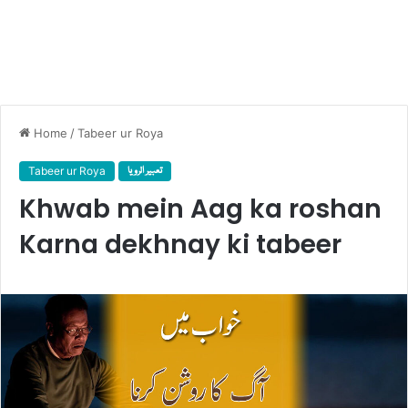
Home
/
Tabeer ur Roya
تعبیر الرویا
Tabeer ur Roya
Khwab mein Aag ka roshan
Karna dekhnay ki tabeer