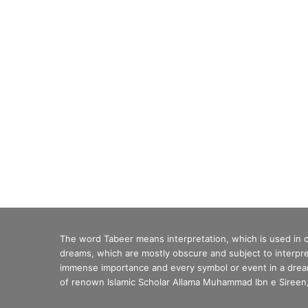
The word Tabeer means interpretation, which is used in
dreams, which are mostly obscure and subject to interpre
immense importance and every symbol or event in a dream 
of renown Islamic Scholar Allama Muhammad Ibn e Sireen, 