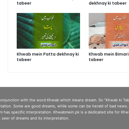
tabeer
dekhnay ki tabeer
Khwab mein Patta dekhnay ki
Khwab mein Bimari
tabeer
tabeer
 conjunction with the word Khwab which means dream. So “Khwab ki Tab
tation. Some are good dreams, while some can be herald of bad news. In 
has specific interpretation. Khwabmein.pk is a dedicated site for Khwa
seer of dreams and its interpretation.