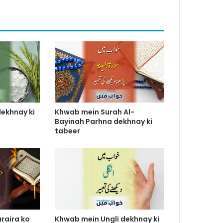
ekhnay ki
Khwab mein Surah Al-
Bayinah Parhna dekhnay ki
tabeer
raira ko
Khwab mein Ungli dekhnay ki