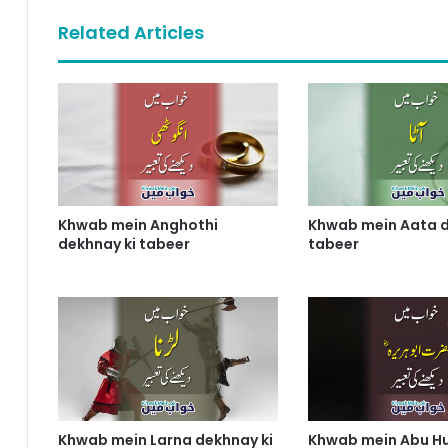
Related Articles
Khwab mein Anghothi
Khwab mein Aata d
dekhnay ki tabeer
tabeer
Khwab mein Larna dekhnay ki
Khwab mein Abu Hu