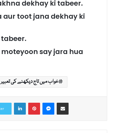
rakhna dekhay ki tabeer.
a aur toot jana dekhay ki
 tabeer.
 moteyoon say jara hua
خواب میں تاج دیکھنے کی تعبیر
LinkedIn
Pinterest
Messenger
Share via Email
ter