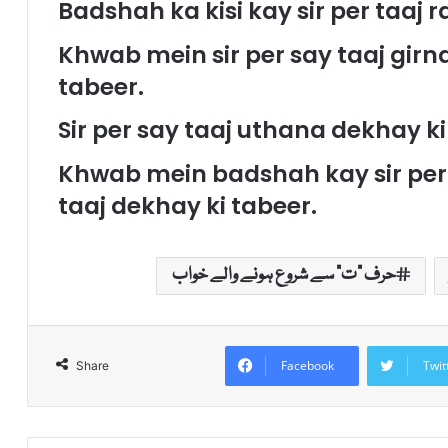
Badshah ka kisi kay sir per taaj 
Khwab mein sir per say taaj girn
tabeer.
Sir per say taaj uthana dekhay ki
Khwab mein badshah kay sir per
taaj dekhay ki tabeer.
حرف "ت" سے شروع ہونے والے خواب
Facebook
Twit
Share