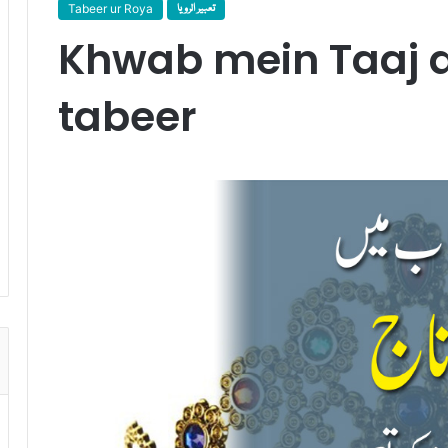
Tabeer ur Roya
تعبیر الرویا
Khwab mein Taaj 
tabeer