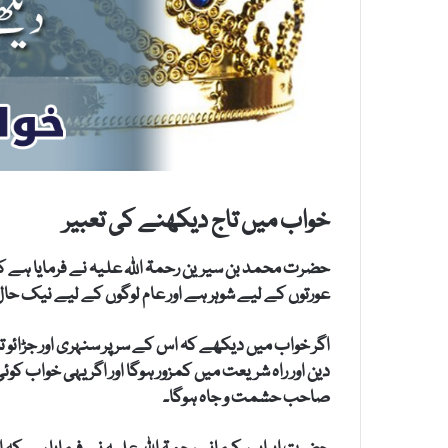
خواب میں تاج دیکھنے کی تعبیر
حضرت محمد بن سیرین رحمۃ اللہ علیہ نے فرمایا ہے کہ
عورتوں کے لیے شوہر ہے اور عام لوگوں کے لیے نیک حا
اگر خواب میں دیکھے کہ اس کے سر پر سنہری اور جڑائو تا
دین اور راہ شریعت میں کمزور ہوگا اور اگر یہی خواب کو
صاحب حشمت و جاہ ہوگا۔