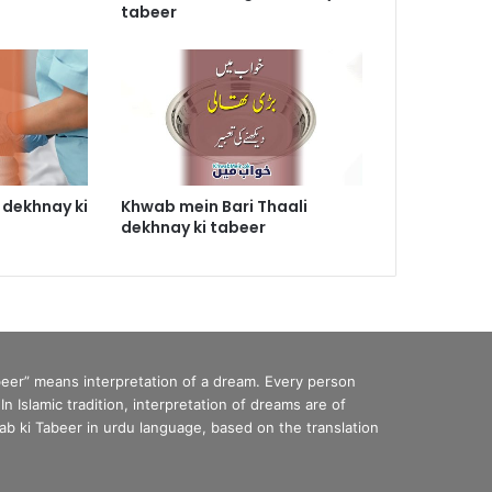
tabeer
 dekhnay ki
Khwab mein Bari Thaali
dekhnay ki tabeer
eer” means interpretation of a dream. Every person
Islamic tradition, interpretation of dreams are of
b ki Tabeer in urdu language, based on the translation