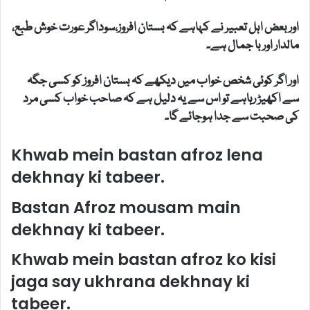
اور بعض اہل تعبیر نے کہاہے کہ بستان افروز،سوداگر عورت خوش طبع،
مالدار اور با جمال ہے۔
اور اگر کوئی شخص خواب میں دیکھے کہ بستان افروز کو کسی جگہ
سے اکھیڑ رہاہے تو اس سے یہ دلیل ہے کہ صاحب خواب کسی مرد
کی صحبت سے جدا ہوجائے گا۔
Khwab mein bastan afroz lena
dekhnay ki tabeer.
Bastan Afroz mousam main
dekhnay ki tabeer.
Khwab mein bastan afroz ko kisi
jaga say ukhrana dekhnay ki
tabeer.