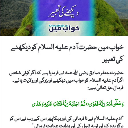
خواب میں حضرت آدم علیہ السلام کو دیکھنے
کی تعبیر
حضرت جعفر صادق رضی اللہ عنہ نے فرمایا ہے کہ اگر کوئی شخص
اگر آدم علیہ السلام کو خواب میں دیکھے تو بزرگی اور ولایت پائے۔
فرمان حق تعالیٰ ہے :
وَ عَصٰٓی اٰدَمُ رَبَّہٗ فَغَوٰیo ثُمَّ اجْتَبٰہُ رَبُّہٗ فَتَابَ عَلَیْہِ وَ ھَدٰی
”آدم علیہ السلام نے نا فرمانی کی اور بہکا پھر اس کے رب نے اس کو
برگزیدہ کیا اور توبہ قبول کی اور ہدایت عنایت فرمائی ‘‘