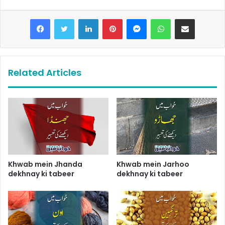
LinkedIn
Pinterest
Messenger
WhatsApp
Share via Email
Related Articles
Khwab mein Jhanda
Khwab mein Jarhoo
dekhnay ki tabeer
dekhnay ki tabeer