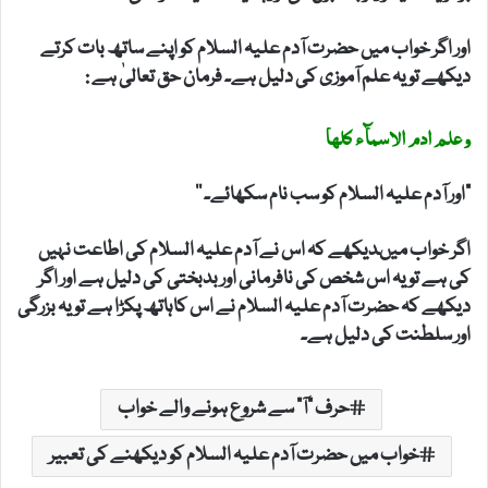
اور اگر خواب میں حضرت آدم علیہ السلام کو اپنے ساتھ بات کرتے
دیکھے تو یہ علم آموزی کی دلیل ہے۔ فرمان حق تعالیٰ ہے :
وعلم ادم الاسمآء کلھا
”اور آدم علیہ السلام کو سب نام سکھائے۔ ‘‘
اگر خواب میںدیکھے کہ اس نے آدم علیہ السلام کی اطاعت نہیں
کی ہے تو یہ اس شخص کی نافرمانی اور بدبختی کی دلیل ہے اور اگر
دیکھے کہ حضرت آدم علیہ السلام نے اس کاہاتھ پکڑا ہے تو یہ بزرگی
اور سلطنت کی دلیل ہے۔
حرف "آ" سے شروع ہونے والے خواب
خواب میں حضرت آدم علیہ السلام کو دیکھنے کی تعبیر