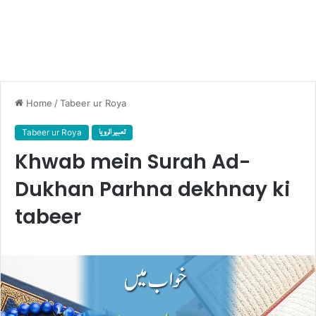
Home
/
Tabeer ur Roya
Tabeer ur Roya
تعبیر الرویا
Khwab mein Surah Ad-
Dukhan Parhna dekhnay ki
tabeer