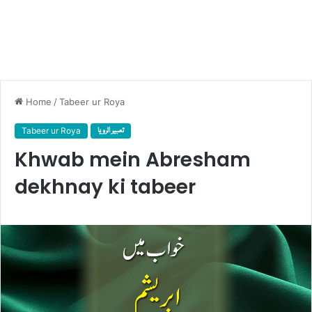
Home
/
Tabeer ur Roya
Tabeer ur Roya
تعبیر الرویا
Khwab mein Abresham
dekhnay ki tabeer