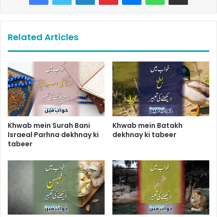
Related Articles
Khwab mein Surah Bani
Khwab mein Batakh
Israeal Parhna dekhnay ki
dekhnay ki tabeer
tabeer