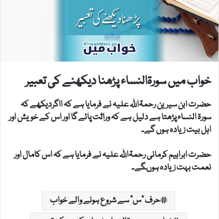
خواب میں سورۃالنساء پڑھنا دیکھنے کی تعبیر
حضرت ابن سیرین رحمۃاللہ علیہ نے فرمایا ہے کہ ااگردیکھے کہ
سورۃ النساء پڑھتا ہے دلیل ہے کہ وراثت پائے گا اور اس کے خویش اور
اہل بیت زیادہ ہوں گے۔
حضرت ابراہیم کرمانی رحمۃاللہ علیہ نے فرمایا ہے کہ اس کامال اور
نعمت بہت زیادہ ہوںگے۔
حرف "س" سے شروع ہونے والے خواب