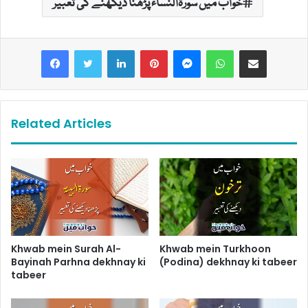
خواب میں سورۃالنساء پڑھنا دیکھنے کی تعبیر
LinkedIn
Pinterest
Messenger
WhatsApp
Share via Email
Related Articles
Khwab mein Surah Al-
Khwab mein Turkhoon
Bayinah Parhna dekhnay ki
(Podina) dekhnay ki tabeer
tabeer