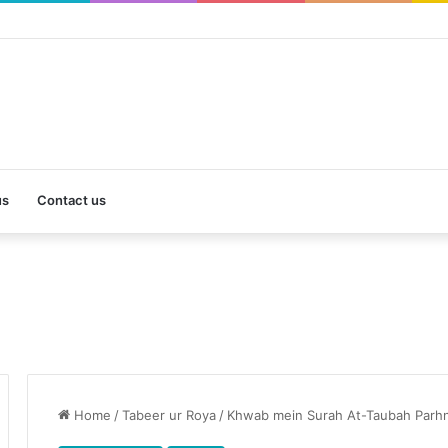
us
Contact us
Home
/
Tabeer ur Roya
/
Khwab mein Surah At-Taubah Parhn