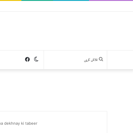
Facebook
Switch
تلاش
skin
کریں
a dekhnay ki tabeer