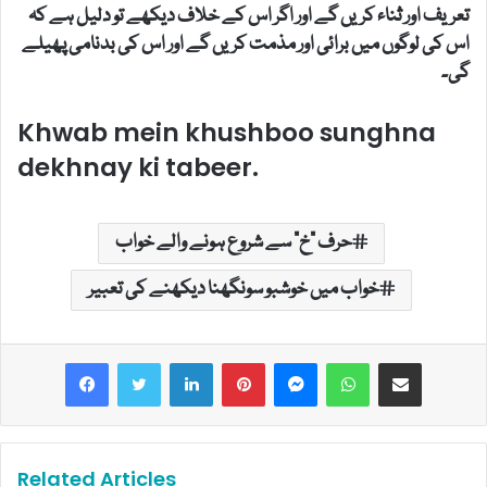
تعریف اور ثناء کریں گے اور اگر اس کے خلاف دیکھے تو دلیل ہے کہ
اس کی لوگوں میں برائی اور مذمت کریں گے اور اس کی بدنامی پھیلے
گی۔
Khwab mein khushboo sunghna
dekhnay ki tabeer.
حرف "خ" سے شروع ہونے والے خواب
خواب میں خوشبو سونگھنا دیکھنے کی تعبیر
LinkedIn
Pinterest
Messenger
WhatsApp
Share via Email
Related Articles