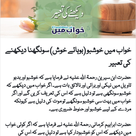
خواب میں خوشبو (بوہائے خوش) سونگھنا دیکھنے
کی تعبیر
حضرت ابن سیرین رحمۃ اللہ علیہ نے فرمایا ہے کہ خوشبو اور بدبو
تاویل میں نیکی اور برائی اور نالائق بات ہے۔ اگر خواب میں دیکھے کہ
خوشبو سونگھی ہے تو دلیل ہے کہ اس کی تعریف کریں گے اور اگر
خواب میں بہت سی خوشبو سونگھے تو موت کی دلیل ہے کیونکہ
مردے کے لیے خوشبو اور حنوط ضروری ہے۔
حضرت ابراہیم کرمانی رحمۃ اللہ علیہ نے فرمایا ہے کہ اگر کوئی خواب
میں دیکھے کہ اس کو خوشبودار کیا ہے تو دلیل ہے کہ اس کی