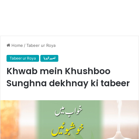
Home
/
Tabeer ur Roya
Tabeer ur Roya
تعبیر الرویا
Khwab mein Khushboo
Sunghna dekhnay ki tabeer