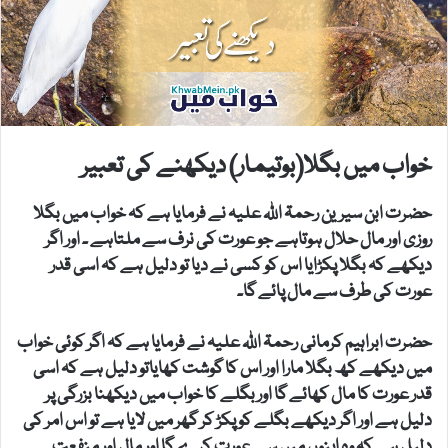
خواب میں بگلا(بوتیمار) دیکھنے کی تعبیر
حضرت ابن سیرین رحمۃ اللہ علیہ نے فرمایا ہے کہ خواب میں بگلا
روزی اور مال حلال ہوتاہے جو عورت کی نرف سے ملتاہے ۔ اور اگر
دیکھے کہ بگلا پکڑایا اس کو کسی نے دیا تو دلیل ہے کہ اسی قدر
عورت کی طرف سے مال پائے گا۔
حضرت ابراہیم کرمانی رحمۃ اللہ علیہ نے فرمایا ہے کہ اگر کوئی خواب
میں دیکھے کھ بگلا مارا اور اس کا گوشت کھایاتو دلیل ہے کہ اسی
قدر عورت کا مال کھائے گا اور بگلے کا خواب میں دیکھنا بزرگی پر
دلیل ہے اور اگر دیکھے بگلے کو پکڑ کر گھر میں لایا ہے تو اس امر کی
دلیل ہے کہ وہ اپنوں میں سے عورت کرے گا اور مال اور منفعت