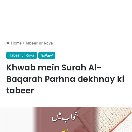
Home
/
Tabeer ur Roya
Tabeer ur Roya
تعبیر الرویا
Khwab mein Surah Al-
Baqarah Parhna dekhnay ki
tabeer