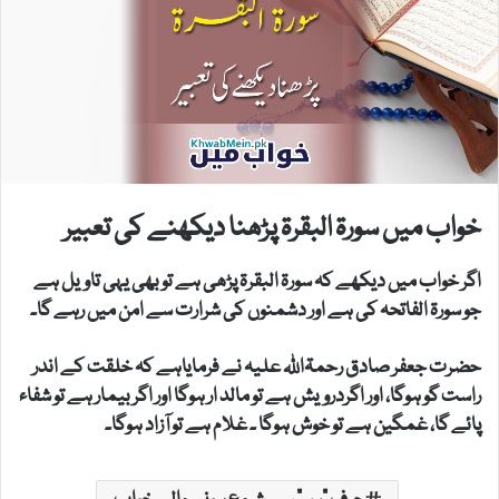
خواب میں سورۃ البقرۃ پڑھنا دیکھنے کی تعبیر
اگر خواب میں دیکھے کہ سورۃ البقرۃ پڑھی ہے تو بھی یہی تاویل ہے
جو سورۃ الفاتحہ کی ہے اور دشمنوں کی شرارت سے امن میں رہے گا۔
حضرت جعفر صادق رحمۃاللہ علیہ نے فرمایاہے کہ خلقت کے اندر
راست گو ہوگا، اور اگردرویش ہے تو مالد ار ہوگا اور اگر بیمار ہے تو شفاء
پائے گا، غمگین ہے تو خوش ہوگا ۔ غلام ہے تو آزاد ہوگا۔