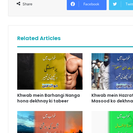
Facebook
Twit
Share
Related Articles
Khwab mein Barhangi Nanga
Khwab mein Hazrat
hona dekhnay ki tabeer
Masood ko dekhnay