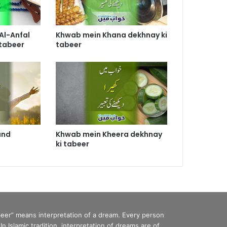
Al-Anfal
Khwab mein Khana dekhnay ki
 tabeer
tabeer
and
Khwab mein Kheera dekhnay
ki tabeer
eer” means interpretation of a dream. Every person
Islamic tradition, interpretation of dreams are of