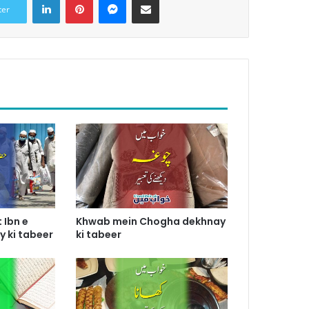
ter
 Ibn e
Khwab mein Chogha dekhnay
 ki tabeer
ki tabeer