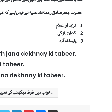
منہ یا مقعد سے طوطا نکلا ہے دلیل ہے کہ اس کے فرزن
حضرت جعفر صادق رحمۃاللہ علیہ نے فرمایاہے کہ خواب
فرزند اور غلام
کنواری لڑکی
پارسا شاگرد
h jana dekhnay ki tabeer.
 tabeer.
na dekhnay ki tabeer.
خواب میں طوطا دیکھنے کی تعبیر
LinkedIn
Pinterest
Messenger
Share via Email