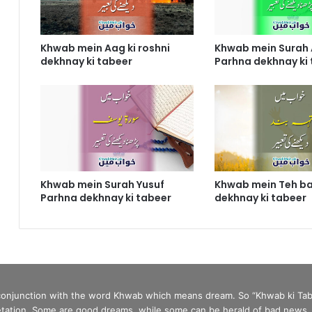
Khwab mein Aag ki roshni
Khwab mein Surah 
dekhnay ki tabeer
Parhna dekhnay ki
Khwab mein Surah Yusuf
Khwab mein Teh b
Parhna dekhnay ki tabeer
dekhnay ki tabeer
 conjunction with the word Khwab which means dream. So “Khwab ki Tab
tation. Some are good dreams, while some can be herald of bad news. In 