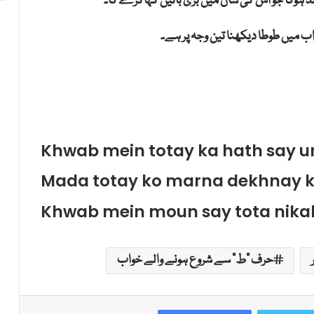
د ہوگا جو اس کی شان میں بری باتیں کہاکرے گا۔
 میں طوطا دیکھنا تین وجہ پر ہے۔
Khwab mein totay ka hath say ur
Mada totay ko marna dekhnay ki
Khwab mein moun say tota nikal
حرف "ط" سے شروع ہونے والے خواب