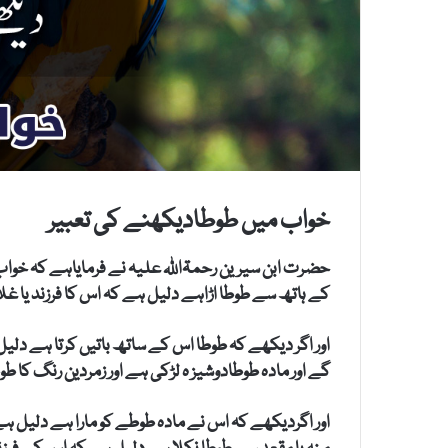
خواب میں طوطادیکھنے کی تعبیر
حضرت ابن سیرین رحمۃاللہ علیہ نے فرمایاہے کہ خواب 
کے ہاتھ سے طوطا اڑاہے دلیل ہے کہ اس کا فرزند یا غلا
اور اگر دیکھے کہ طوطا اس کے ساتھ باتیں کرتا ہے دل
گے اور مادہ طوطادوشیز ہ لڑکی ہے اور زمردین رنگ کا طوط
اور اگردیکھے کہ اس نے مادہ طوطے کو مارا ہے دلیل 