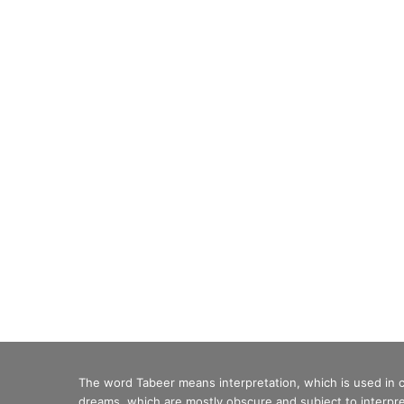
The word Tabeer means interpretation, which is used in
dreams, which are mostly obscure and subject to interpre