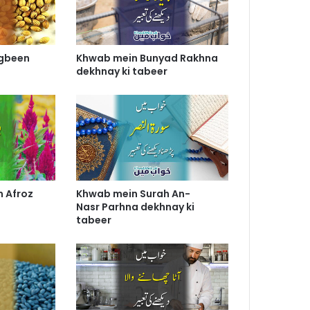
gbeen
Khwab mein Bunyad Rakhna
dekhnay ki tabeer
 Afroz
Khwab mein Surah An-
Nasr Parhna dekhnay ki
tabeer