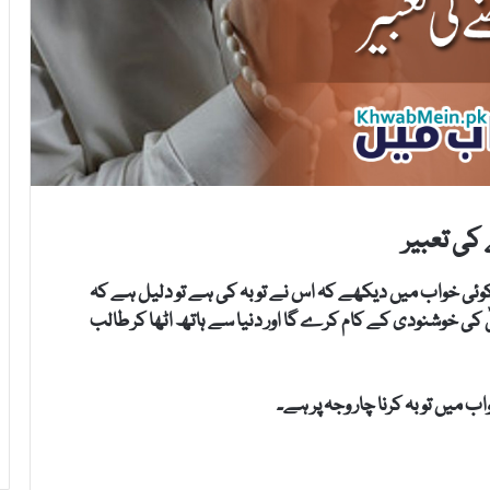
کی تعبیر
 کوئی خواب میں دیکھے کہ اس نے توبہ کی ہے تو دلیل ہے کہ
ٰ کی خوشنودی کے کام کرے گا اور دنیا سے ہاتھ اٹھا کر طالب
 میں توبہ کرنا چار وجہ پر ہے۔