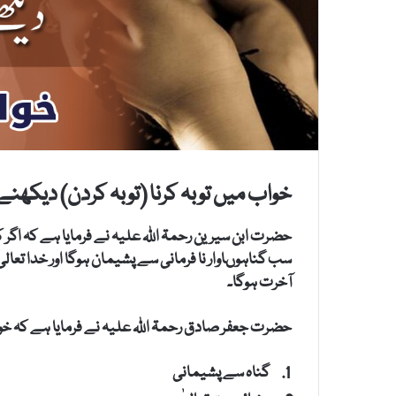
خواب میں توبہ کرنا (توبہ کردن) دیکھنے 
حضرت ابن سیرین رحمۃ اللہ علیہ نے فرمایا ہے کہ اگر
سب گناہوںاوار نا فرمانی سے پشیمان ہوگا اور خدا تعالی
آخرت ہوگا۔
حضرت جعفر صادق رحمۃ اللہ علیہ نے فرمایا ہے کہ خواب
گناہ سے پشیمانی