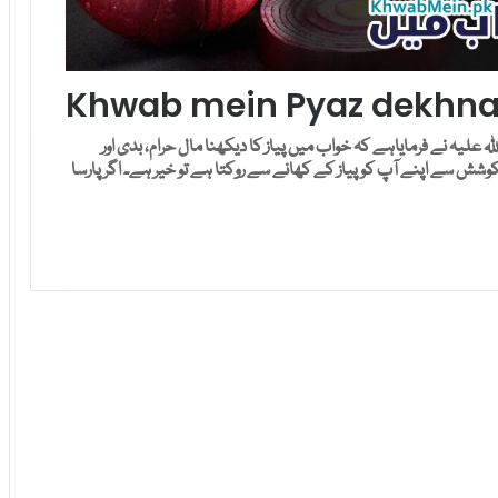
Khwab mein Pyaz dekhnay
 علیہ نے فرمایاہے کہ خواب میں پیاز کا دیکھنا مال حرام، بدی اور
 کوشش سے اپنے آپ کو پیاز کے کھانے سے روکتا ہے تو خیر ہے۔ اگر پارسا