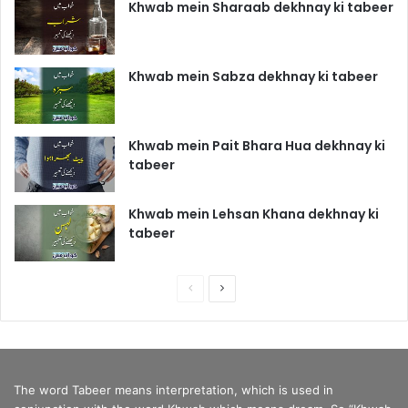
Khwab mein Sharaab dekhnay ki tabeer
Khwab mein Sabza dekhnay ki tabeer
Khwab mein Pait Bhara Hua dekhnay ki
tabeer
Khwab mein Lehsan Khana dekhnay ki
tabeer
P
N
r
e
e
x
v
t
The word Tabeer means interpretation, which is used in
i
p