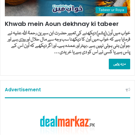
Tabeer ur Roya
Khwab mein Aoun dekhnay ki tabeer
خواب میں اُون (پشم) دیکھنے کی تعبیر حضرت ابن سیرین رحمۃ اللہ علیہ نے
فرمایا ہے کہ خواب میں اُون کا دیکھنا سب وجہ سے مال حلال اور روزی ہے اور
جو اُون بٹی ہوئی نہیں ہے ، بہتر اور عمدہ ہے۔ اور اگر دیکھے کہ اُون اس کے
پاس ہے یا کسی نے اس کو دی ہے یا خریدی…
مزید پڑہیں
Advertisement