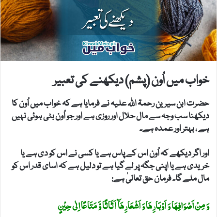
خواب میں اُون (پشم) دیکھنے کی تعبیر
حضرت ابن سیرین رحمۃ اللہ علیہ نے فرمایا ہے کہ خواب میں اُون کا
دیکھنا سب وجہ سے مال حلال اور روزی ہے اور جو اُون بٹی ہوئی نہیں
ہے ، بہتر اور عمدہ ہے۔
اور اگر دیکھے کہ اُون اس کے پاس ہے یا کسی نے اس کو دی ہے یا
خریدی ہے یا اپنی جگہ پر لے گیا ہے تو دلیل ہے کہ اسای قدر اس کو
مال ملے گا۔ فرمان حق تعالیٰ ہے:
وَ مِنْ اَصْوَافِھَا وَ اَوْبَارِھَا وَ اَشْعَارِھَآ اَثَاثًا وَّ مَتَاعًا اِلٰی حِیْنٍ