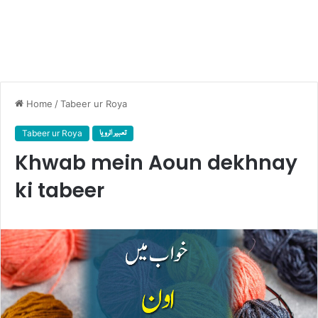
Home
/
Tabeer ur Roya
Tabeer ur Roya
تعبیر الرویا
Khwab mein Aoun dekhnay
ki tabeer