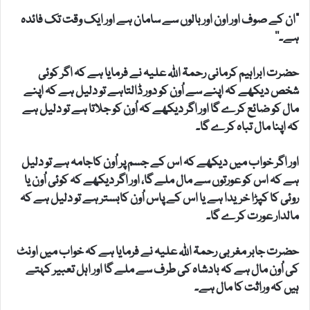
”ان کے صوف اور اون اور بالوں سے سامان ہے اور ایک وقت تک فائدہ
ہے۔‘‘
حضرت ابراہیم کرمانی رحمۃ اللہ علیہ نے فرمایا ہے کہ اگر کوئی
شخص دیکھے کہ اپنے سے اُون کو دور ڈالتاہے تو دلیل ہے کہ اپنے
مال کو ضائع کرے گا اور اگر دیکھے کہ اُون کو جلاتا ہے تو دلیل ہے
کہ اپنا مال تباہ کرے گا۔
اور اگر خواب میں دیکھے کہ اس کے جسم پر اُون کاجامہ ہے تو دلیل
ہے کہ اس کو عورتوں سے مال ملے گا، اور اگر دیکھے کہ کوئی اُون یا
روئی کا کپڑا خریدا ہے یا اس کے پاس اُون کابستر ہے تو دلیل ہے کہ
مالدار عورت کرے گا۔
حضرت جابر مغربی رحمۃ اللہ علیہ نے فرمایا ہے کہ خواب میں اونٹ
کی اُون مال ہے کہ بادشاہ کی طرف سے ملے گا اور اہل تعبیر کہتے
ہیں کہ وراثت کا مال ہے۔