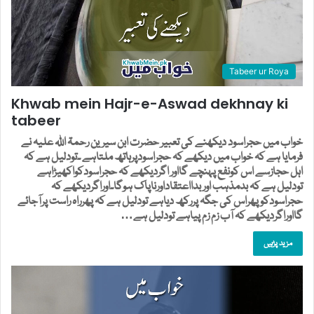
Tabeer ur Roya
Khwab mein Hajr-e-Aswad dekhnay ki
tabeer
خواب میں حجراسود دیکھنے کی تعبیر حضرت ابن سیرین رحمۃ اللہ علیہ نے
فرمایا ہے کہ خواب میں دیکھے کہ حجراسودپرہاتھ ملتاہے ۔تودلیل ہے کہ
اہل حجازسے اس کونفع پہنچے گااور اگردیکھے کہ حجراسودکواکھیڑاہے
تودلیل ہے کہ بدمذہب اوربدااعتقاداورناپاک ہوگا۔اوراگردیکھے کہ
حجراسودکوپھراس کی جگہ پررکھ دیاہے تودلیل ہے کہ پھرراہ راست پرآجائے
گااوراگردیکھے کہ آب زم زم پیاہے تودلیل ہے…
مزید پڑہیں