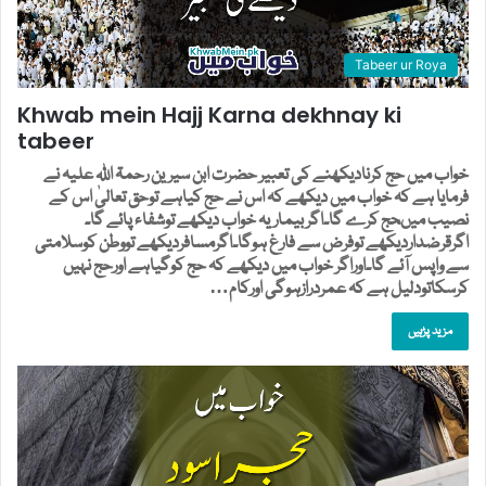
Tabeer ur Roya
Khwab mein Hajj Karna dekhnay ki
tabeer
خواب میں حج کرنادیکھنے کی تعبیر حضرت ابن سیرین رحمۃ اللہ علیہ نے
فرمایا ہے کہ خواب میں دیکھے کہ اس نے حج کیاہے توحق تعالیٰ اس کے
نصیب میںحج کرے گا۔اگربیماریہ خواب دیکھے توشفاء پائے گا۔
اگرقرضداردیکھے توفرض سے فارغ ہوگا۔اگرمسافردیکھے تووطن کوسلامتی
سے واپس آئے گا۔اوراگر خواب میں دیکھے کہ حج کوگیاہے اورحج نہیں
کرسکاتودلیل ہے کہ عمردرازہوگی اورکام…
مزید پڑہیں