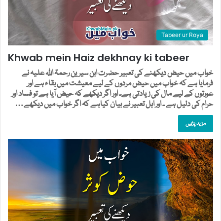
Tabeer ur Roya
Khwab mein Haiz dekhnay ki tabeer
خواب میں حیض دیکھنے کی تعبیر حضرت ابن سیرین رحمۃ اللہ علیہ نے
فرمایا ہے کہ خواب میں حیض مردوں کے لیے معیشت میں بقاء ہے اور
عورتوں کے لیے مال کی زیادتی ہے۔ اور اگر دیکھے کہ حیض آیا ہے تو فساد اور
حرام کی دلیل ہے ۔ اور اہل تعبیر نے بیان کیاہے کہ اگر خواب میں دیکھے…
مزید پڑہیں