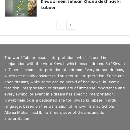
Khwab mein Lehsan Khana dekhnay ki
tabeer
P
N
r
e
e
x
v
t
The word Tabeer means interpretation, which is used in
i
p
conjunction with the word Khwab which means dream. So “Khwab
o
a
ki Tabeer” means interpretation of a dream. Every person dreams,
u
g
which are mostly obscure and subject to interpretation. Some are
good dreams, while some can be herald of bad news. In Islamic
s
e
tradition, interpretation of dreams are of immense importance and
p
every symbol or event in a dream has specific interpretation.
a
Khwabmein.pk is a dedicated site for Khwab ki Tabeer in urdu
language, based on the translation of renown Islamic Scholar
g
Allama Muhammad Ibn e Sireen, seer of dreams and its
e
interpretation.