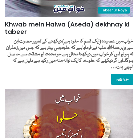
Tabeer ur Roya
Khwab mein Halwa (Aseda) dekhnay ki
tabeer
خواب میں عصیدہ (ایک قسم کا حلوہ ہے) دیکھنے کی تعبیر حضرت ابن
سیرین رحمۃاللہ علیہ نے فرمایاہے کہ حلوہ وہی بہتر ہے کہ جس میں زعفران
نہ ہو اور اس کو خواب میں دیکھنا محال ہے جو محنت اور مشقت سے حاصل
ہوگا۔ اور اگر دیکھے کہ حلوے کاایک نوالہ منہ میں رکھا ہے دلیل ہے کہ
اچھی بات…
مزید پڑہیں