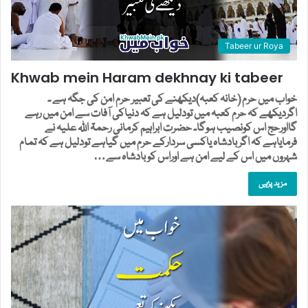
Tabeer ur Roya
Khwab mein Haram dekhnay ki tabeer
خواب میں حرم (خانہ کعبہ)دیکھنے کی تعبیر حرم امن کی جگہ ہے ۔
اگردیکھے کہ حرم کعبہ میں تودلیل ہے کہ دنیاکی آفات سے امن میں رہے
گااورحج اس کونصیب ہوگا۔ حضرت ابراہیم کرمانی رحمۃ اللہ علیہ نے
فرمایاہے کہ اگربادشاہ یاکسی سردارکے حرم میں گیاہے تودلیل ہے کہ تمام
شہروں میں اس کے لیے امن ہے اوراس کوبادشاہ سے…
مزید پڑہیں