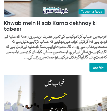
Tabeer ur Roya
Khwab mein Hisab Karna dekhnay ki
tabeer
خواب میں حساب کرنا دیکھنے کی تعبیر حضرت ابن سیرین رحمۃ اللہ علیہ نے
فرمایا ہے کہ اگرکوئی خواب میں دیکھے کہ حساب کرتاہے۔دلیل ہے کہ
محنت اورعذاب میں پڑے گا۔ حضرت ابراہیم رحمۃ اللہ علیہ نے فرمایا ہے کہ
اگردیکھے حق تعالیٰ نے اس پرقیامت میں حساب کوآسان کردیاہے توامیدہے
کہ نجات پائے گا۔اوراگرخلاف دیکھے توزحمت میں پڑنے کی…
مزید پڑہیں