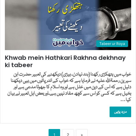
Tabeer ur Roya
Khwab mein Hathkari Rakhna dekhnay
ki tabeer
خواب میں ہتھکڑی رکھنا (بند نہادن، بیڑی) دیکھنے کی تعبیر حضرت ابن
سیرین رحمۃاللہ علیہ نے فرمایا ہے کہ خواب کے اندر پائوں میں بیی دیکھنا
دلیل ہے کہ اس کے دین میں خلل ہے اور وہ اسلام کا جھوٹا مدعی ہے اور
بخیل ہے کہ کسی کو اس سے کچھ مفاد نہیں ہے۔اور بعض اہل تعبیر نے بیان
کیا…
مزید پڑہیں
1
2
»