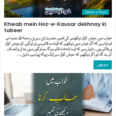
Tabeer ur Roya
Khwab mein Hoz-e-Kausar dekhnay ki
tabeer
خواب میں حوض کوثر دیکھنے کی تعبیر حضرت ابن سیرین رحمۃ اللہ علیہ نے
فرمایا ہے کہ اگر خواب میں دیکھے کہ قیامت قائم ہے اور لوگوں کو حوض کوثر
پر بلاتے ہیں ۔ دلیل ہے کہ ایسا بادشاہ ظاہر ہوگا جو لوگوں میں عدل و انصاف
کرے گا۔ اور اگر دیکھے کہ حوض کوثر سے ایک پیالہ پیاہے۔ دلیل…
مزید پڑہیں