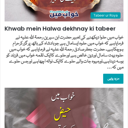
Tabeer ur Roya
Khwab mein Halwa dekhnay ki tabeer
خواب میں حلوا دیکھنے کی تعبیر حضرت ابن سیرین رحمۃ اللہ علیہ نے
فرمایاہے کہ خواب میں حلوہ ایسامال ہے جوبادشاہ کے ہاتھ پرگزرکرحرام
ہوچکاہے۔ حضرت جعفرصادق رحمۃ اللہ علیہ نے فرمایاہے کہ خواب میں
حلوہ بہت سامال اوردین خالص ہے اورحلوے کاایک لقمہ خواب میں فرزند کو
بوسہ دیناہے۔اورمیوہ جات والے حلوے کاایک نوالہ اچھاہے اورجس حلوے
میں کہ…
مزید پڑہیں