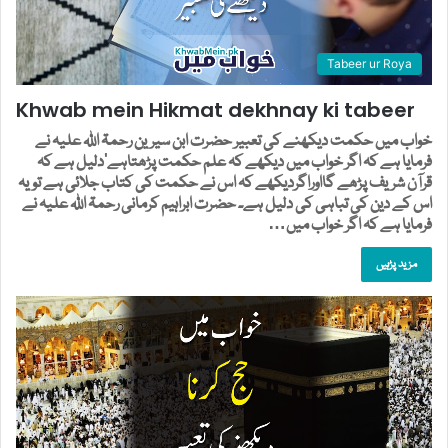
Tabeer ur Roya
Khwab mein Hikmat dekhnay ki tabeer
خواب میں حکمت دیکھنے کی تعبیر حضرت ابن سیرین رحمۃ اللہ علیہ نے
فرمایا ہے کہ اگر خواب میں دیکھے کہ علم حکمت پڑھتاہے‘دلیل ہے کہ
قرآن شریف پڑھے گااوراگردیکھے کہ اس نے حکمت کی کتاب جلائی ہے تویہ
اس کے دین کی تباہی کی دلیل ہے۔ حضرت ابراہیم کرمانی رحمۃ اللہ علیہ نے
فرمایا ہے کہ اگر خواب میں…
مزید پڑہیں