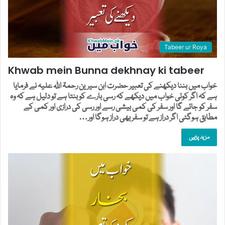
Tabeer ur Roya
Khwab mein Bunna dekhnay ki tabeer
خواب میں بننا دیکھنے کی تعبیر حضرت ابن سیرین رحمۃ اللہ علیہ نے فرمایا
ہے کہ اگر کوئی خواب میں دیکھے کہ رسی بارے کو بنتا ہے تو دلیل ہے کہ وہ
سفر کو جائے گا اور سفر کی کمی بیشی رسے اور رسی کی درازی اور کمی کے
مطابق ہوگئی اگر دراز ہے تو سفر بھی دراز ہوگا اور…
مزید پڑہیں