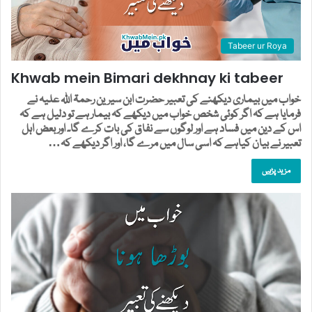
Tabeer ur Roya
Khwab mein Bimari dekhnay ki tabeer
خواب میں بیماری دیکھنے کی تعبیر حضرت ابن سیرین رحمۃ اللہ علیہ نے
فرمایا ہے کہ اگر کوئی شخص خواب میں دیکھے کہ بیمار ہے تو دلیل ہے کہ
اس کے دین میں فساد ہے اور لوگوں سے نفاق کی بات کرے گا۔ اور بعض اہل
تعبیر نے بیان کیاہے کہ اسی سال میں مرے گا، اور اگر دیکھے کہ…
مزید پڑہیں