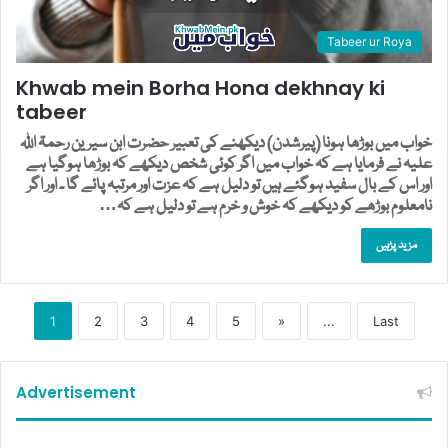
Tabeer ur Roya
Khwab mein Borha Hona dekhnay ki
tabeer
خواب میں بوڑھا ہونا (پیرشدن) دیکھنے کی تعبیر حضرت ابن سیرین رحمۃ اللہ
علیہ نے فرمایا ہے کہ خواب میں اگر کوئی شخص دیکھے کہ بوڑھا ہوگیا ہے
اور اس کے بال سفید ہوگئے ہیں تو دلیل ہے کہ عزت اور مرتبہ پائے گا ۔ اور اگر
نامعلوم بوڑھے کو دیکھے کہ خوش و خرم ہے تو دلیل ہے کہ…
مزید پڑہیں
1
2
3
4
5
»
...
Last
Advertisement