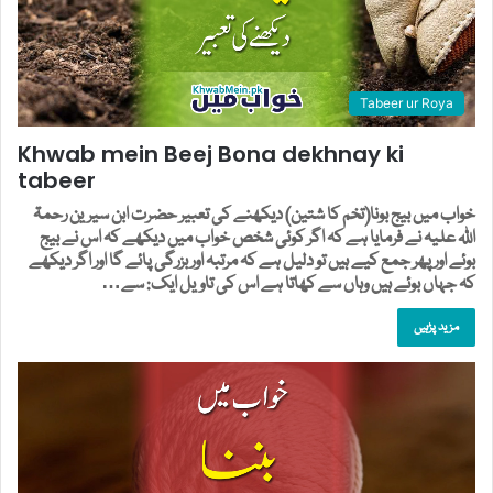
Tabeer ur Roya
Khwab mein Beej Bona dekhnay ki
tabeer
خواب میں بیج بونا(تخم کا شتین) دیکھنے کی تعبیر حضرت ابن سیرین رحمۃ
اللہ علیہ نے فرمایا ہے کہ اگر کوئی شخص خواب میں دیکھے کہ اس نے بیج
بوئے اور پھر جمع کیے ہیں تو دلیل ہے کہ مرتبہ اور بزرگی پائے گا اور اگر دیکھے
کہ جہاں بوئے ہیں وہاں سے کھاتا ہے اس کی تاویل ایک: سے…
مزید پڑہیں