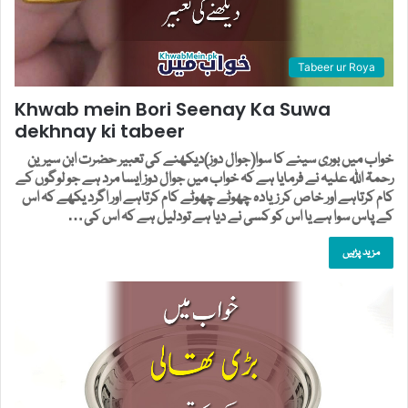
Tabeer ur Roya
Khwab mein Bori Seenay Ka Suwa
dekhnay ki tabeer
خواب میں بوری سینے کا سوا(جوال دوز)دیکھنے کی تعبیر حضرت ابن سیرین
رحمۃ اللہ علیہ نے فرمایا ہے کہ خواب میں جوال دوز ایسا مرد ہے جو لوگوں کے
کام کرتاہے اور خاص کر زیادہ چھوٹے چھوٹے کام کرتاہے اور اگرد یکھے کہ اس
کے پاس سوا ہے یا اس کو کسی نے دیا ہے تودلیل ہے کہ اس کی…
مزید پڑہیں