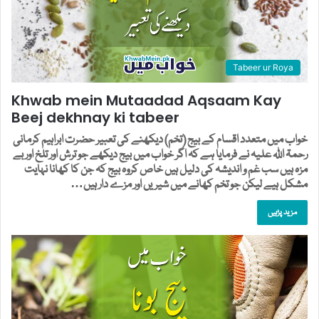
Tabeer ur Roya
Khwab mein Mutaadad Aqsaam Kay
Beej dekhnay ki tabeer
خواب میں متعدد اقسام کے بیج (تخم) دیکھنے کی تعبیر حضرت ابراہیم کرمانی
رحمۃ اللہ علیہ نے فرمایا ہے کہ اگر خواب میں بیج دیکھے جو ترش اور تلخ اور بے
مزہ ہیں سب غم و اندیشہ کی دلیل ہیں خاص کروہ بیج کہ جن کا کھانا نہایت
مشکل ہیے لیکن جو تخم کھانے میں شیریں اور مزے دار ہیں…
مزید پڑہیں