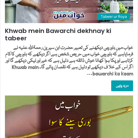
Tabeer ur Roya
Khwab mein Bawarchi dekhnay ki
tabeer
خواب میں باورچی دیکھنے کی تعبیر حضرت ابن سیرین رحمۃاللہ علیہ نے
فرمایاہے کہ باورچی خواب میں حریص شخص ہے اگر دیکھے کہ باورچی کاکام
کرتاہے اور پکا ہوا کھانا خوش ذائقہ ہے دلیل ہے کہ خیر اور نیکی دیکھے گا اور
اگر اس کے خلا ف دیکھے تو دلیل ہے کہ نقصان پائے گا۔ Khwab main
bawarchi ka kaam…
مزید پڑہیں