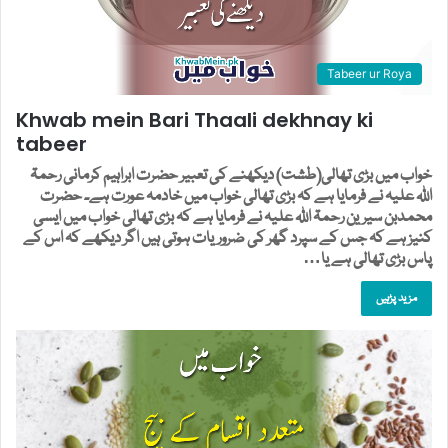
Tabeer ur Roya
Khwab mein Bari Thaali dekhnay ki
tabeer
خواب میں بڑی تھالی(طشت) دیکھنے کی تعبیر حضرت ابراہیم کرمانی رحمۃ
اللہ علیہ نے فرمایا ہے کہ بڑی تھالی خواب میں خادمہ عورت ہے۔ حضرت
محمدبن سیرین رحمۃ اللہ علیہ نے فرمایا ہے کہ بڑی تھالی خواب میں ایسی
کنیز ہے کہ جس کے سپرد گھر کی ضروریات ہوتی ہیں اگر دیکھے کہ اس کے
پاس بڑی تھالی ہے یا…
مزید پڑہیں