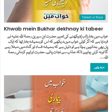
Tabeer ur Roya
Khwab mein Bukhar dekhnay ki tabeer
خواب میں بخار (تب)دیکھنے کی تعبیر حضرت ابن سیرین رحمۃ اللہ علیہ نے
فرمایا ہے کہ اگر کوئی خواب میںد یکھے کہ اس کو ہمیشہ بخار تھا کہ ایک
پل بھی جدانہیں ہوتا ہے تو دلیل ہے کہ ہمیشہ فساد اور گناہ میں مبتلا رہے
گا تو بہ کرنی چاہیے تاکہ عذاب سے نجات پائے۔ حضرت ابراہیم کرمانی رحمۃ
اللہ…
مزید پڑہیں