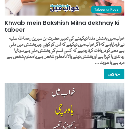
Tabeer ur Roya
Khwab mein Bakshish Milna dekhnay ki
tabeer
خواب میں بخشش ملنا دیکھنے کی تعبیر حضرت ابن سیرین رحمۃاللہ علیہ
نے فرمایاہے کہ اگر خواب میں دیکھے کہ اس کو کوئی چیز بخشش میں ملی
ہے معبر کو دریافت کرناچاہیے کہ کسی قسم کی بخشش ملی ہے سونا یا
چاندی یا کپڑا ہے اور بخشش دینے والا نامعلوم شخص ہے یا معلوم شخص ہے
مرد ہے یا عورت…
مزید پڑہیں