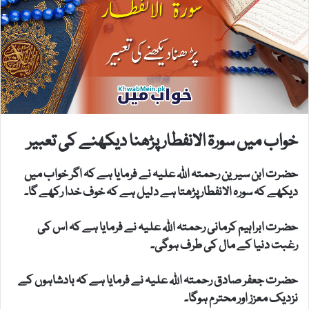
خواب میں سورۃ الانفطار پڑھنا دیکھنے کی تعبیر
حضرت ابن سیرین رحمتہ اللہ علیہ نے فرمایا ہے کہ اگر خواب میں
دیکھے کہ سورہ الانفطار پڑھتا ہے دلیل ہے کہ خوف خدا رکھے گا۔
حضرت ابراہیم کرمانی رحمتہ اللہ علیہ نے فرمایا ہے کہ اس کی
رغبت دنیا کے مال کی طرف ہوگی۔
حضرت جعفر صادق رحمتہ اللہ علیہ نے فرمایا ہے کہ بادشاہوں کے
نزدیک معزز اور محترم ہوگا۔