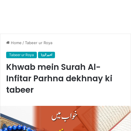
Home
/
Tabeer ur Roya
Tabeer ur Roya
تعبیر الرویا
Khwab mein Surah Al-
Infitar Parhna dekhnay ki
tabeer